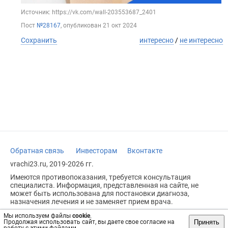
Источник: https://vk.com/wall-203553687_2401
Пост
№28167
, опубликован
21 окт 2024
Сохранить
интересно
/
не интересно
Обратная связь
Инвесторам
Вконтакте
vrachi23.ru, 2019-2026 гг.
Имеются противопоказания, требуется консультация
специалиста. Информация, представленная на сайте, не
может быть использована для постановки диагноза,
назначения лечения и не заменяет прием врача.
Возрастное ограничение: 18+
Мы используем файлы
cookie
.
Принять
Продолжая использовать сайт, вы даете свое согласие на