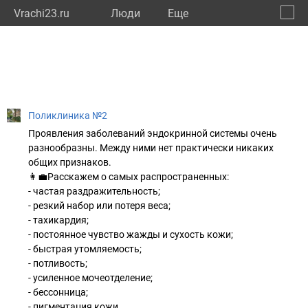
Vrachi23.ru
Люди
Eще
🔔
Красн
🔍
Поликлиника №2
Проявления заболеваний эндокринной системы очень
разнообразны. Между ними нет практически никаких
общих признаков.
👩‍💼Расскажем о самых распространенных:
- частая раздражительность;
- резкий набор или потеря веса;
- тахикардия;
- постоянное чувство жажды и сухость кожи;
- быстрая утомляемость;
- потливость;
- усиленное мочеотделение;
- бессонница;
- пигментация кожи.