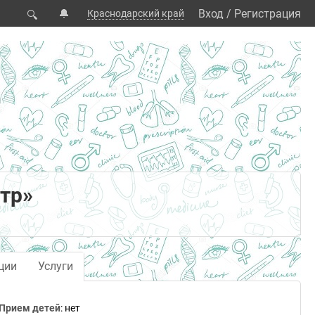
🔔
Вход
/
Регистрация
Краснодарский край
🔍
тр»
ции
Услуги
Прием детей
: нет