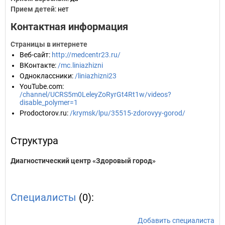
Прием детей
: нет
Контактная информация
Страницы в интернете
Веб-сайт
:
http://medcentr23.ru/
ВКонтакте
:
/mc.liniazhizni
Одноклассники
:
/liniazhizni23
YouTube.com
:
/channel/UCRS5m0LeleyZoRyrGt4Rt1w/videos?
disable_polymer=1
Prodoctorov.ru
:
/krymsk/lpu/35515-zdorovyy-gorod/
Структура
Диагностический центр «Здоровый город»
Специалисты
(0):
Добавить специалиста