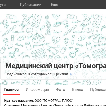
уги
Публикации
Eще
Медицинский центр «Томогр
Подписчиков: 0, сотрудников: 0, рейтинг:
405
Главное
Информация
Фото
Видео
Публика
Краткое название
:
ООО "ТОМОГРАФ ПЛЮС"
Описание
: Медицинский центр «Томограф» города Лабинска спе