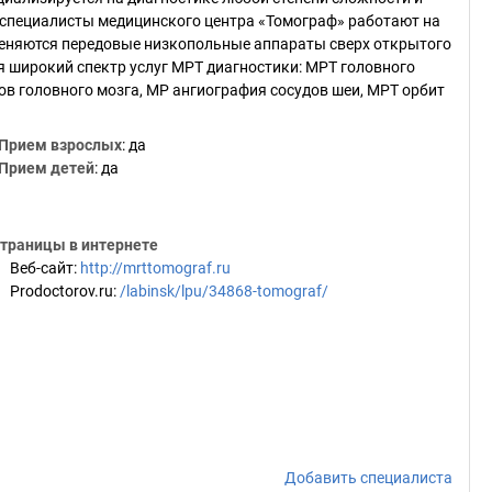
е специалисты медицинского центра «Томограф» работают на
еняются передовые низкопольные аппараты сверх открытого
я широкий спектр услуг МРТ диагностики: МРТ головного
дов головного мозга, МР ангиография сосудов шеи, МРТ орбит
Прием взрослых
: да
Прием детей
: да
траницы в интернете
Веб-сайт
:
http://mrttomograf.ru
Prodoctorov.ru
:
/labinsk/lpu/34868-tomograf/
Добавить специалиста