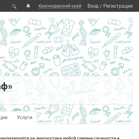
🔔
Вход
/
Регистрация
Краснодарский край
🔍
аф»
ции
Услуги
циализируется на диагностике любой степени сложности и