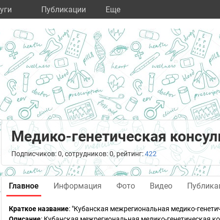
уги
Публикации
Eще
Медико-генетическая консул
Подписчиков: 0, сотрудников: 0, рейтинг:
422
Главное
Информация
Фото
Видео
Публика
Краткое название
:
"Кубанская межрегиональная медико-генети
Описание
: Кубанская межрегиональная медико-генетическая к