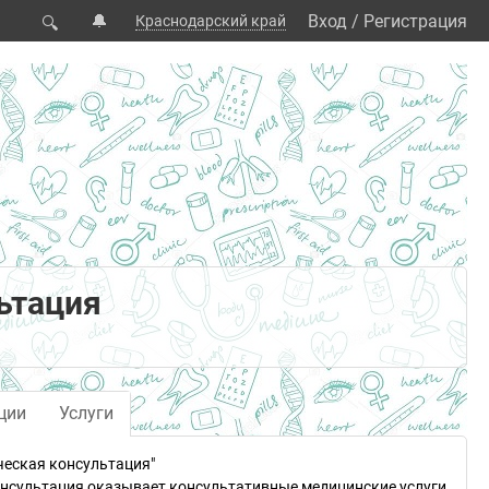
🔔
Вход
/
Регистрация
Краснодарский край
🔍
ьтация
ции
Услуги
ческая консультация"
онсультация оказывает консультативные медицинские услуги