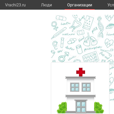
Vrachi23.ru
Люди
Организации
Усл