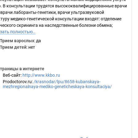
о. В консультации трудятся высококвалифицированные врачи
 врачи лаборанты-генетики, врачи ультразвуковой
ктуру медико-генетической консультации входят: отделение
ческого скрининга на наследственные болезни обмена;
зать полностью…
Прием взрослых
: да
Прием детей
: нет
траницы в интернете
Веб-сайт
:
http://www.kkbo.ru
Prodoctorov.ru
:
/krasnodar/lpu/8658-kubanskaya-
mezhregionalnaya-mediko-geneticheskaya-konsultaciya/