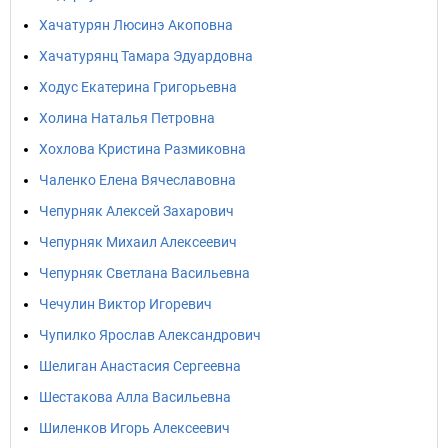
Хачатурян Люсинэ Акоповна
Хачатурянц Тамара Эдуардовна
Ходус Екатерина Григорьевна
Холина Наталья Петровна
Хохлова Кристина Размиковна
Чаленко Елена Вячеславовна
Чепурняк Алексей Захарович
Чепурняк Михаил Алексеевич
Чепурняк Светлана Васильевна
Чечулин Виктор Игоревич
Чупилко Ярослав Александрович
Шелиган Анастасия Сергеевна
Шестакова Алла Васильевна
Шиленков Игорь Алексеевич