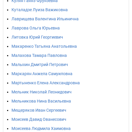
Кулян Гаянэ Фрунзевна
Куталадзе Луиза Важиковна
Лаврищева Валентина Ильинична
Лаврова Ольга Юрьевна
Литовка Юрий Георгиевич
Макаренко Татьяна Анатольевна
Малахова Тамара Павловна
Малыхин Дмитрий Петрович
Маркарян Анжела Самуиловна
Мартыненко Елена Александровна
Мельник Николай Леонидович
Мельникова Нина Васильевна
Мещеряков Иван Сергеевич
Моисеев Давид Ованесович
Моисеева Людмила Хаимовна