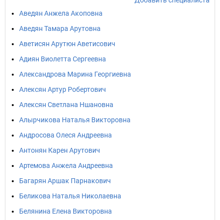
Добавить специалиста
Аведян Анжела Акоповна
Аведян Тамара Арутовна
Аветисян Арутюн Аветисович
Адиян Виолетта Сергеевна
Александрова Марина Георгиевна
Алексян Артур Робертович
Алексян Светлана Ншановна
Алырчикова Наталья Викторовна
Андросова Олеся Андреевна
Антонян Карен Арутович
Артемова Анжела Андреевна
Багарян Аршак Парнакович
Беликова Наталья Николаевна
Белянина Елена Викторовна