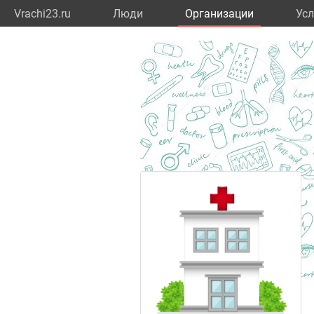
Vrachi23.ru
Люди
Организации
Усл