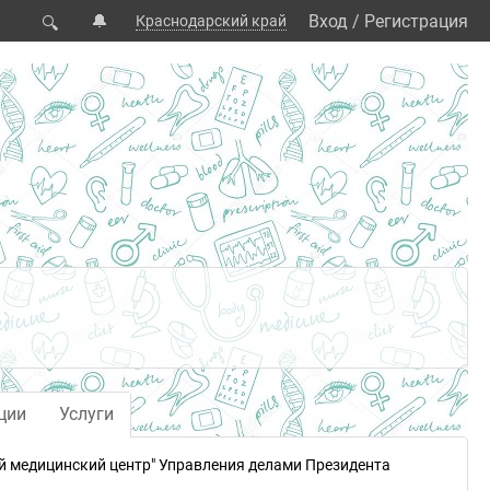
🔔
Вход
/
Регистрация
Краснодарский край
🔍
ции
Услуги
ий медицинский центр" Управления делами Президента