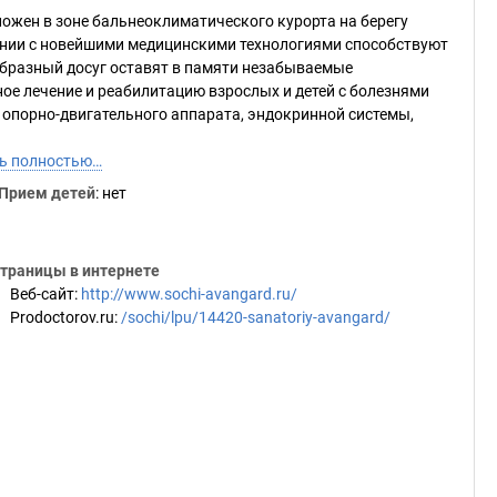
ложен в зоне бальнеоклиматического курорта на берегу
ании с новейшими медицинскими технологиями способствуют
бразный досуг оставят в памяти незабываемые
ое лечение и реабилитацию взрослых и детей с болезнями
 опорно-двигательного аппарата, эндокринной системы,
ь полностью…
Прием детей
: нет
траницы в интернете
Веб-сайт
:
http://www.sochi-avangard.ru/
Prodoctorov.ru
:
/sochi/lpu/14420-sanatoriy-avangard/