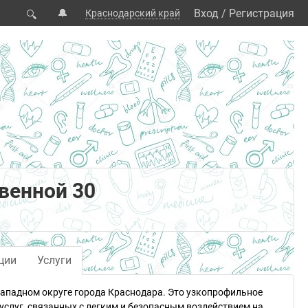
🔔
Вход
/
Регистрация
Краснодарский край
🔍
венной 30
ции
Услуги
Западном округе города Краснодара. Это узкопрофильное
слуг, связанных с легким и безопасным воздействием на