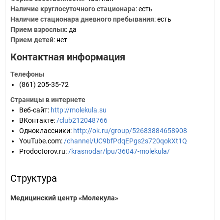
Наличие круглосуточного стационара
: есть
Наличие стационара дневного пребывания
: есть
Прием взрослых
: да
Прием детей
: нет
Контактная информация
Телефоны
(861) 205-35-72
Страницы в интернете
Веб-сайт
:
http://molekula.su
ВКонтакте
:
/club212048766
Одноклассники
:
http://ok.ru/group/52683884658908
YouTube.com
:
/channel/UC9bfPdqEPgs2s720qokXt1Q
Prodoctorov.ru
:
/krasnodar/lpu/36047-molekula/
Структура
Медицинский центр «Молекула»