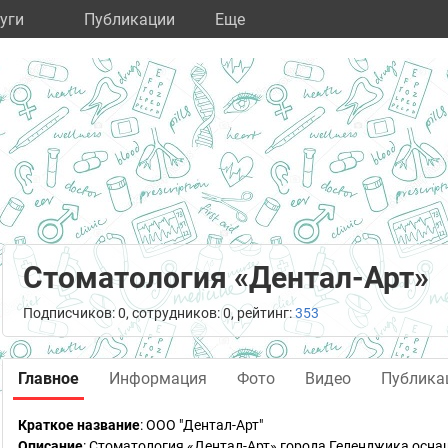
уги
Публикации
Eще
Стоматология «Дентал-Арт»
Подписчиков: 0, сотрудников: 0, рейтинг:
353
Главное
Информация
Фото
Видео
Публика
Краткое название
:
ООО "Дентал-Арт"
Описание
: Стоматология «Дентал-Арт» города Геленджика ос