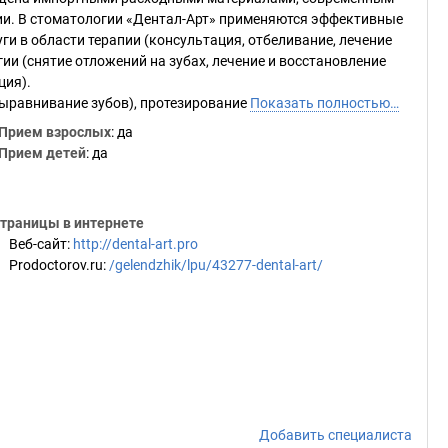
и. В стоматологии «Дентал-Арт» применяются эффективные
и в области терапии (консультация, отбеливание, лечение
ии (снятие отложений на зубах, лечение и восстановление
ция).
выравнивание зубов), протезирование
Показать полностью…
Прием взрослых
: да
Прием детей
: да
траницы в интернете
Веб-сайт
:
http://dental-art.pro
Prodoctorov.ru
:
/gelendzhik/lpu/43277-dental-art/
Добавить специалиста