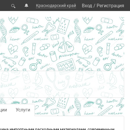
🔔
Вход
/
Регистрация
Краснодарский край
🔍
ции
Услуги
нащена импортными расходными материалами, современным