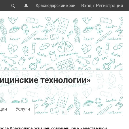
🔔
Вход
/
Регистрация
Краснодарский край
🔍
ицинские технологии»
ции
Услуги
орода Краснодара оснащен современной и качественной