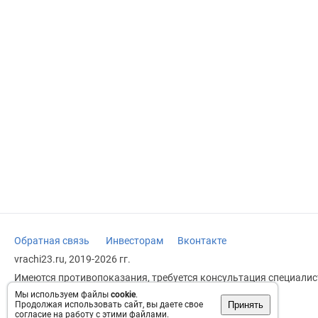
Обратная связь
Инвесторам
Вконтакте
vrachi23.ru, 2019-2026 гг.
Имеются противопоказания, требуется консультация специалист
заменяет прием врача.
Мы используем файлы
cookie
.
Принять
Продолжая использовать сайт, вы даете свое
Возрастное ограничение: 18+
согласие на работу с этими файлами.