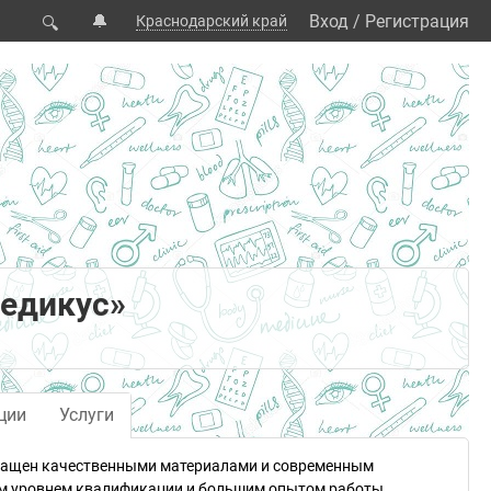
🔔
Вход
/
Регистрация
Краснодарский край
🔍
Медикус»
ции
Услуги
снащен качественными материалами и современным
м уровнем квалификации и большим опытом работы.