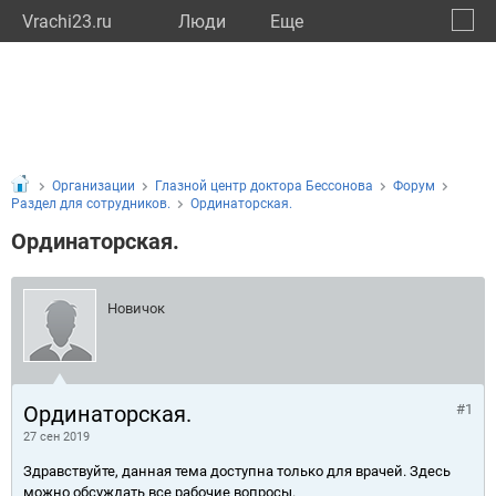
Vrachi23.ru
Люди
Eще
🔔
Красн
🔍
Организации
Глазной центр доктора Бессонова
Форум
Раздел для сотрудников.
Ординаторская.
Ординаторская.
Новичок
Ординаторская.
#1
27 сен 2019
Здравствуйте, данная тема доступна только для врачей. Здесь
можно обсуждать все рабочие вопросы.