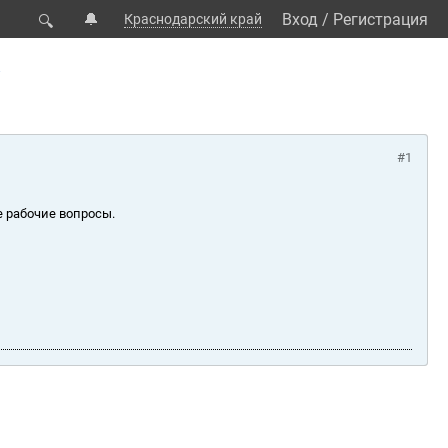
🔔
Вход
/
Регистрация
Краснодарский край
🔍
.
#1
е рабочие вопросы.