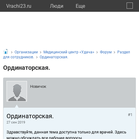
Vrachi23.ru
Люди
Eще
🔔
Красн
🔍
Организации
Медицинский центр «Удача»
Форум
Раздел
для сотрудников.
Ординаторская.
Ординаторская.
Новичок
Ординаторская.
#1
27 сен 2019
Здравствуйте, данная тема доступна только для врачей. Здесь
можно обсуждать все рабочие вопросы.