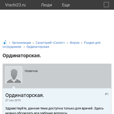
Vrachi23.ru
Люди
Eще
🔔
Красн
🔍
Организации
Санаторий «Салют»
Форум
Раздел для
сотрудников.
Ординаторская.
Ординаторская.
Новичок
Ординаторская.
#1
27 сен 2019
Здравствуйте, данная тема доступна только для врачей. Здесь
можно обсуждать все рабочие вопросы.