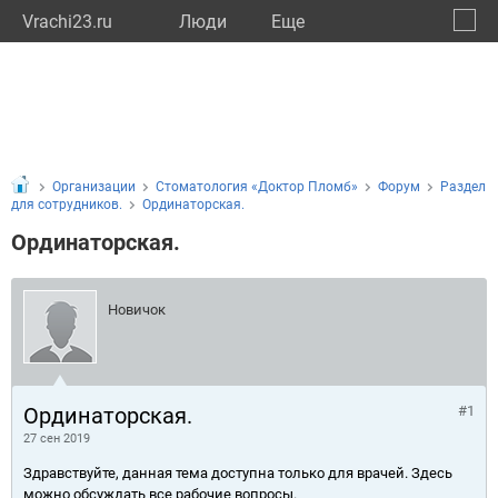
Vrachi23.ru
Люди
Eще
🔔
Красн
🔍
Организации
Стоматология «Доктор Пломб»
Форум
Раздел
для сотрудников.
Ординаторская.
Ординаторская.
Новичок
Ординаторская.
#1
27 сен 2019
Здравствуйте, данная тема доступна только для врачей. Здесь
можно обсуждать все рабочие вопросы.