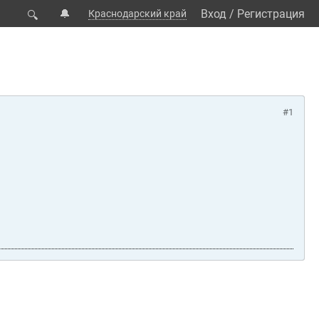
🔔
Вход
/
Регистрация
Краснодарский край
🔍
#1