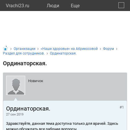
Vrachi23.ru
Люди
Eще
🔔
Красн
🔍
Организации
«Наше здоровье» на Абрикосовой
Форум
Раздел для сотрудников.
Ординаторская.
Ординаторская.
Новичок
Ординаторская.
#1
27 сен 2019
Здравствуйте, данная тема доступна только для врачей. Здесь
можно обсуждать все рабочие вопросы.