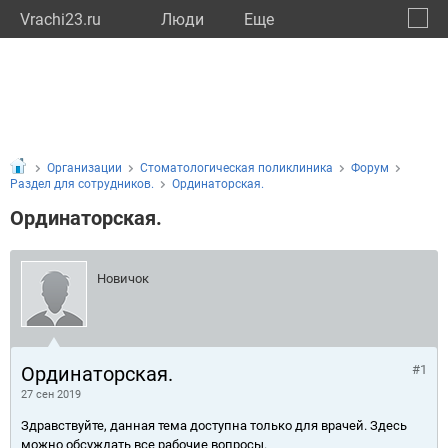
Vrachi23.ru
Люди
Eще
🔔
Красн
🔍
Организации
Стоматологическая поликлиника
Форум
Раздел для сотрудников.
Ординаторская.
Ординаторская.
Новичок
Ординаторская.
#1
27 сен 2019
Здравствуйте, данная тема доступна только для врачей. Здесь
можно обсуждать все рабочие вопросы.