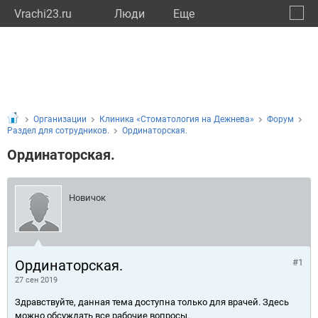
Vrachi23.ru
Люди
Eще
🔔
Красн
🔍
Организации
Клиника «Стоматология на Дежнева»
Форум
Раздел для сотрудников.
Ординаторская.
Ординаторская.
Новичок
Ординаторская.
#1
27 сен 2019
Здравствуйте, данная тема доступна только для врачей. Здесь
можно обсуждать все рабочие вопросы.