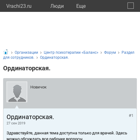
Vrachi23.ru
Люди
Eще
🔔
Красн
🔍
Организации
Центр психотерапии «Баланс»
Форум
Раздел
для сотрудников.
Ординаторская.
Ординаторская.
Новичок
Ординаторская.
#1
27 сен 2019
Здравствуйте, данная тема доступна только для врачей. Здесь
можно обсуждать все рабочие вопросы.