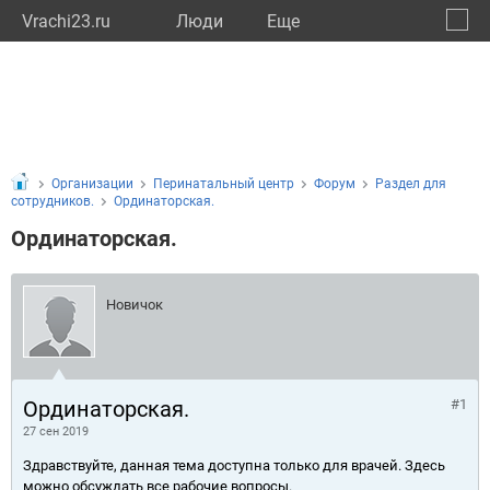
Vrachi23.ru
Люди
Eще
🔔
Красн
🔍
Организации
Перинатальный центр
Форум
Раздел для
сотрудников.
Ординаторская.
Ординаторская.
Новичок
Ординаторская.
#1
27 сен 2019
Здравствуйте, данная тема доступна только для врачей. Здесь
можно обсуждать все рабочие вопросы.