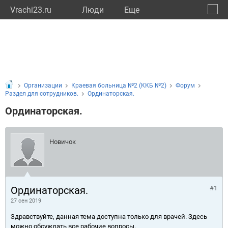
Vrachi23.ru
Люди
Eще
🔔
Красн
🔍
Организации
Краевая больница №2 (ККБ №2)
Форум
Раздел для сотрудников.
Ординаторская.
Ординаторская.
Новичок
Ординаторская.
#1
27 сен 2019
Здравствуйте, данная тема доступна только для врачей. Здесь
можно обсуждать все рабочие вопросы.