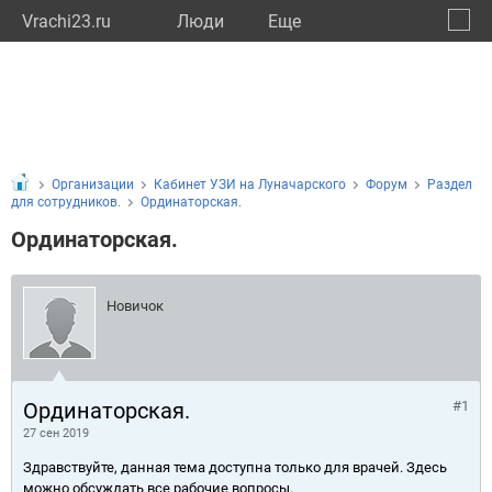
Vrachi23.ru
Люди
Eще
🔔
Красн
🔍
Организации
Кабинет УЗИ на Луначарского
Форум
Раздел
для сотрудников.
Ординаторская.
Ординаторская.
Новичок
Ординаторская.
#1
27 сен 2019
Здравствуйте, данная тема доступна только для врачей. Здесь
можно обсуждать все рабочие вопросы.