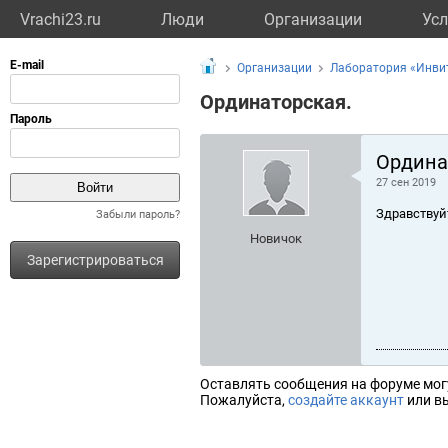
Vrachi23.ru
Люди
Организации
Усл
Организации
Лаборатория «Инви
Ординаторская.
Ордина
27 сен 2019
Здравствуй
Забыли пароль?
Новичок
Зарегистрироваться
Оставлять сообщения на форуме мог
Пожалуйста,
создайте аккаунт
или вы