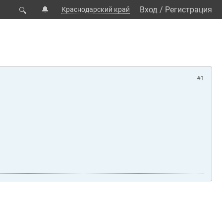
🔔
Вход
/
Регистрация
Краснодарский край
🔍
#1