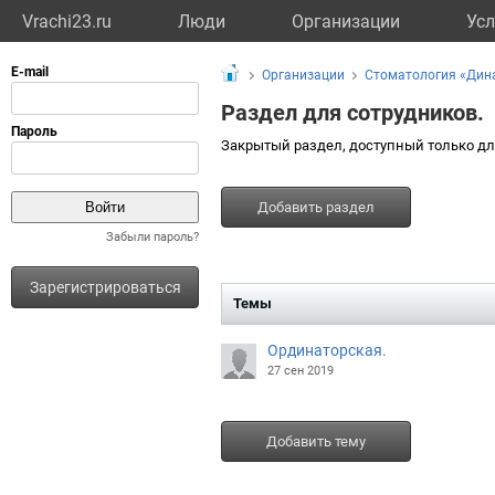
Vrachi23.ru
Люди
Организации
Усл
Организации
Стоматология «Дин
Раздел для сотрудников.
Закрытый раздел, доступный только дл
Добавить раздел
Забыли пароль?
Зарегистрироваться
Темы
Ординаторская.
27 сен 2019
Добавить тему