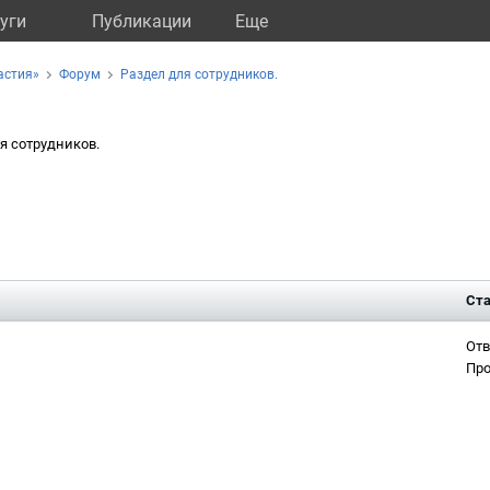
уги
Публикации
Eще
астия»
Форум
Раздел для сотрудников.
я сотрудников.
Ста
Отв
Про