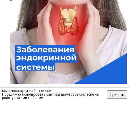
Источник: https://vk.com/wall-203553687_2112
Мы используем файлы
cookie
.
Принять
Продолжая использовать сайт, вы даете свое согласие на
Пост
№26627
, опубликован
20 мая 2024
работу с этими файлами.
Сохранить
интересно
/
не интересно