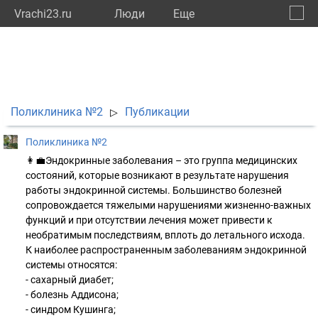
Vrachi23.ru
Люди
Eще
🔔
Красн
🔍
Поликлиника №2
Публикации
▷
Поликлиника №2
👩‍💼Эндокринные заболевания – это группа медицинских
состояний, которые возникают в результате нарушения
работы эндокринной системы. Большинство болезней
сопровождается тяжелыми нарушениями жизненно-важных
функций и при отсутствии лечения может привести к
необратимым последствиям, вплоть до летального исхода.
К наиболее распространенным заболеваниям эндокринной
системы относятся:
- сахарный диабет;
- болезнь Аддисона;
- синдром Кушинга;