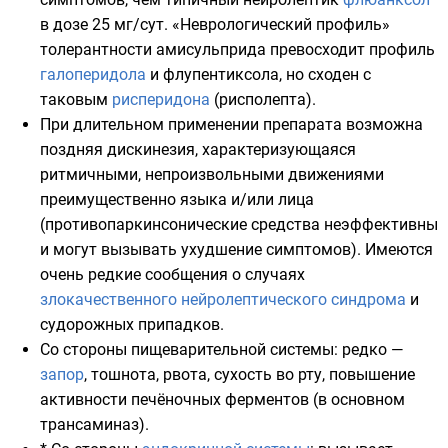
в дозе 25 мг/сут. «Неврологический профиль»
толерантности амисульприда превосходит профиль
галоперидола
и флупентиксола, но сходен с
таковым
рисперидона
(рисполепта).
При длительном применении препарата возможна
поздняя дискинезия, характеризующаяся
ритмичными, непроизвольными движениями
преимущественно языка и/или лица
(противопаркинсонические средства неэффективны
и могут вызывать ухудшение симптомов). Имеются
очень редкие сообщения о случаях
злокачественного нейролептического синдрома
и
судорожных припадков
.
Со стороны
пищеварительной системы
: редко —
запор
, тошнота, рвота, сухость во рту, повышение
активности печёночных
ферментов
(в основном
трансаминаз
).