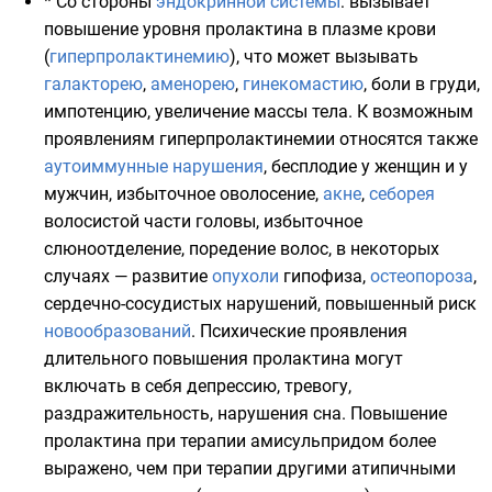
* Со стороны
эндокринной системы
: вызывает
повышение уровня
пролактина
в плазме крови
(
гиперпролактинемию
), что может вызывать
галакторею
,
аменорею
,
гинекомастию
, боли в груди,
импотенцию
, увеличение массы тела. К возможным
проявлениям гиперпролактинемии относятся также
аутоиммунные нарушения
, бесплодие у женщин и у
мужчин, избыточное оволосение,
акне
,
себорея
волосистой части головы, избыточное
слюноотделение, поредение волос, в некоторых
случаях — развитие
опухоли
гипофиза
,
остеопороза
,
сердечно-сосудистых нарушений, повышенный риск
новообразований
. Психические проявления
длительного повышения пролактина могут
включать в себя депрессию, тревогу,
раздражительность, нарушения сна. Повышение
пролактина при терапии амисульпридом более
выражено, чем при терапии другими атипичными