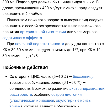
300 мг. Подбор доз должен быть индивидуальным. В
дозах, превышающих 400 мг/сут, амисульприд следует
назначать в 2 приёма.
Пациентам пожилого возраста амисульприд следует
назначать с особой осторожностью из-за возможного
развития
артериальной гипотензии
или чрезмерного
седативного эффекта
.
При
почечной недостаточности
дозу для пациентов с
КК = 30-60 мл/мин следует снизить до 1/2, при КК = 10-
30 мл/мин — до 1/3.
Побочные действия
Со стороны ЦНС: часто (5—10 %) —
бессонница
,
тревога, возбуждение; редко (0,1—5,0 %) —
сонливость. Возможно развитие
экстрапирамидных
расстройств
, особенно
острой дистонии
(
спастическая кривошея
,
окулогирные кризы
,
тризм
), которая является обратимой и