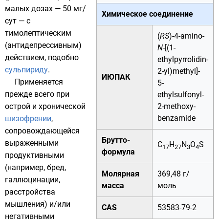
малых дозах — 50 мг/
Химическое соединение
сут — с
тимолептическим
(
RS
)-4-amino-
(антидепрессивным)
N
-[(1-
действием, подобно
ethylpyrrolidin-
сульпириду
.
2-yl)methyl]-
ИЮПАК
Применяется
5-
прежде всего при
ethylsulfonyl-
острой и хронической
2-methoxy-
benzamide
шизофрении
,
сопровождающейся
Брутто-
выраженными
C
H
N
O
S
17
27
3
4
формула
продуктивными
(например, бред,
Молярная
369,48 г/
галлюцинации,
масса
моль
расстройства
мышления
) и/или
CAS
53583-79-2
негативными