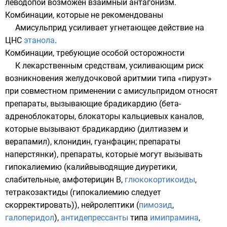
леводопой возможен взаимный
антагонизм
.
Комбинации, которые не рекомендованы
Амисульприд усиливает угнетающее действие на
ЦНС
этанола
.
Комбинации, требующие особой осторожности
К лекарственным средствам, усиливающим риск
возникновения желудочковой аритмии типа «пируэт»
при совместном применении с амисульпридом относят
препараты, вызывающие брадикардию (
бета-
адреноблокаторы
,
блокаторы кальциевых каналов
,
которые вызывают брадикардию (
дилтиазем
и
верапамил
),
клонидин
,
гуанфацин
;
препараты
наперстянки
), препараты, которые могут вызывать
гипокалиемию (калийвыводящие диуретики,
слабительные,
амфотерицин В
,
глюкокортикоиды
,
тетракозактиды
(гипокалиемию следует
скорректировать)), нейролептики (
пимозид
,
галоперидол
),
антидепрессанты
типа
имипрамина
,