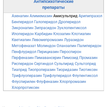
Антипсихотические
препараты
Азенапин
Алимемазин
Амисульприд
Арипипразол
Бенперидол
Галоперидол
Дроперидол
Зикронапин
Зипрасидон
Зуклопентиксол
Илоперидон
Карбидин
Клозапин
Клотиапин
Кветиапин
Левомепромазин
Луразидон
Метофеназат
Молиндон
Оланзапин
Палиперидон
Пенфлуридол
Перициазин
Пероспирон
Перфеназин
Пимавансерин
Пимозид
Промазин
Рисперидон
Сертиндол
Сульпирид
Сультоприд
Тиаприд
Тиопроперазин
Тиоридазин
Тиотиксен
Трифлуоперазин
Трифлуперидол
Флупентиксол
Флуспирилен
Флуфеназин
Хлорпромазин
Хлорпротиксен