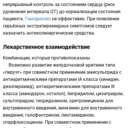
непрерывный контроль за состоянием
сердца
(риск
удлинения интервала QT) до нормализации состояния
пациента.
Гемодиализ
не эффективен. При появлении
серьёзных экстрапирамидных симптомов следует
назначить
антихолинергические средства
.
Лекарственное взаимодействие
Комбинации, которые противопоказаны
Возможно развитие
желудочковой аритмии типа
«пируэт»
при совместном применении амисульприда с
антиаритмическими препаратами IА класса (хинидин,
дизопирамид), антиаритмическими препаратами III
класса (амиодарон, соталол), бепридилом, цизапридом,
сультопридом, тиоридазином, эритромицином для
внутривенного введения, винкамин для внутривенного
введения,
галофантрином
,
пентамидином
,
спарфлоксацином. При совместном применении с