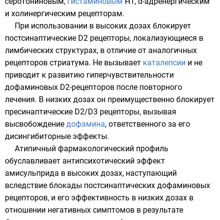
серотониновым
,
гистаминовым
Н1, α-
адренергическим
и
холинергическим
рецепторам.
При использовании в высоких дозах блокирует
постсинаптические D2 рецепторы, локализующиеся в
лимбических структурах
, в отличие от аналогичных
рецепторов стриатума. Не вызывает
каталепсии
и не
приводит к развитию гиперчувствительности
дофаминовых D2-рецепторов после повторного
лечения. В низких дозах он преимущественно блокирует
пресинаптические D2/D3 рецепторы, вызывая
высвобождение
дофамина
, ответственного за его
дисингибиторные эффекты.
Атипичный фармакологический профиль
обуславливает антипсихотический эффект
амисульприда в высоких дозах, наступающий
вследствие блокады постсинаптических дофаминовых
рецепторов, и его эффективность в низких дозах в
отношении негативных симптомов в результате