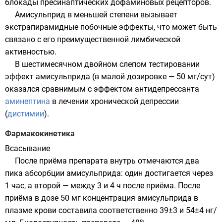
блокады пресинаптических дофаминовых рецепторов.
Амисульприд в меньшей степени вызывает
экстрапирамидные побочные эффекты
, что может быть
связано с его преимущественной лимбической
активностью.
В шестимесячном двойном слепом тестировании
эффект амисульприда (в малой дозировке — 50 мг/сут)
оказался сравнимым с эффектом антидепрессанта
аминептина
в лечении хронической депрессии
(
дистимии
).
Фармакокинетика
Всасывание
После приёма препарата внутрь отмечаются два
пика
абсорбции
амисульприда: один достигается через
1 час, а второй — между 3 и 4 ч после приёма. После
приёма в дозе 50 мг концентрация амисульприда в
плазме крови
составила соответственно 39±3 и 54±4 нг/