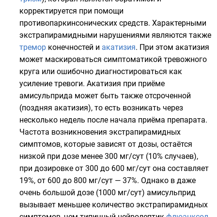
корректируется при помощи
противопаркинсонических средств
. Характерными
экстрапирамидными нарушениями являются также
тремор
конечностей и
акатизия
. При этом акатизия
может маскироваться симптоматикой тревожного
круга или ошибочно диагностироваться как
усиление тревоги. Акатизия при приёме
амисульприда может быть также отсроченной
(поздняя акатизия), то есть возникать через
несколько недель после начала приёма препарата.
Частота возникновения экстрапирамидных
симптомов, которые зависят от дозы, остаётся
низкой при дозе менее 300 мг/сут (10% случаев),
при дозировке от 300 до 600 мг/сут она составляет
19%, от 600 до 800 мг/сут — 37%. Однако в даже
очень большой дозе (1000 мг/сут) амисульприд
вызывает меньшее количество экстрапирамидных
симптомов, чем типичный нейролептик
флюанксол