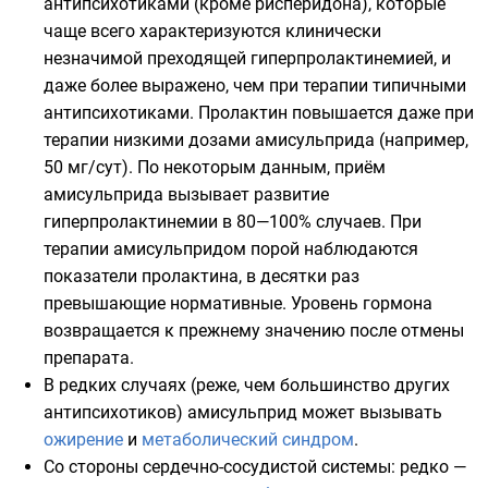
антипсихотиками (кроме рисперидона), которые
чаще всего характеризуются клинически
незначимой преходящей гиперпролактинемией, и
даже более выражено, чем при терапии типичными
антипсихотиками. Пролактин повышается даже при
терапии низкими дозами амисульприда (например,
50 мг/сут). По некоторым данным, приём
амисульприда вызывает развитие
гиперпролактинемии в 80—100% случаев. При
терапии амисульпридом порой наблюдаются
показатели пролактина, в десятки раз
превышающие нормативные. Уровень гормона
возвращается к прежнему значению после отмены
препарата.
В редких случаях (реже, чем большинство других
антипсихотиков) амисульприд может вызывать
ожирение
и
метаболический синдром
.
Со стороны
сердечно-сосудистой системы
: редко —