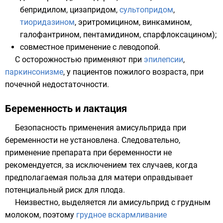
бепридилом
,
цизапридом
,
сультопридом
,
тиоридазином
,
эритромицином
,
винкамином
,
галофантрином
,
пентамидином
,
спарфлоксацином
);
совместное применение с
леводопой
.
С осторожностью применяют при
эпилепсии
,
паркинсонизме
, у пациентов пожилого возраста, при
почечной недостаточности.
Беременность и лактация
Безопасность применения амисульприда при
беременности не установлена. Следовательно,
применение препарата при беременности не
рекомендуется, за исключением тех случаев, когда
предполагаемая польза для матери оправдывает
потенциальный риск для плода.
Неизвестно, выделяется ли амисульприд с
грудным
молоком
, поэтому
грудное вскармливание