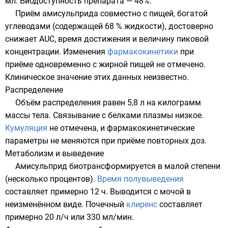
мл. Биодоступность препарата — 48%.
Приём амисульприда совместно с пищей, богатой
углеводами
(содержащей 68 % жидкости), достоверно
снижает
AUC
, время достижения и величину пиковой
концентрации. Изменения
фармакокинетики
при
приёме одновременно с жирной пищей не отмечено.
Клиническое значение этих данных неизвестно.
Распределение
Объём распределения
равен 5,8 л на килограмм
массы тела. Связывание с белками плазмы низкое.
Кумуляция
не отмечена, и фармакокинетические
параметры не меняются при приёме повторных доз.
Метаболизм и выведение
Амисульприд биотрансформируется в малой степени
(несколько процентов).
Время полувыведения
составляет примерно 12 ч. Выводится с
мочой
в
неизменённом виде. Почечный
клиренс
составляет
примерно 20 л/ч или 330 мл/мин.