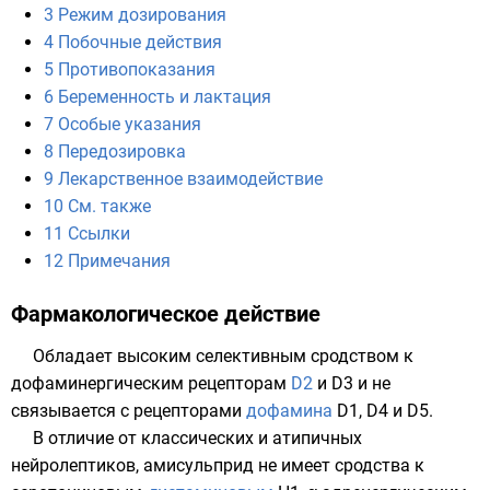
3
Режим дозирования
4
Побочные действия
5
Противопоказания
6
Беременность и лактация
7
Особые указания
8
Передозировка
9
Лекарственное взаимодействие
10
См. также
11
Ссылки
12
Примечания
Фармакологическое действие
Обладает высоким селективным сродством к
дофаминергическим
рецепторам
D2
и
D3
и не
связывается с рецепторами
дофамина
D1
,
D4
и
D5
.
В отличие от классических и атипичных
нейролептиков, амисульприд не имеет сродства к