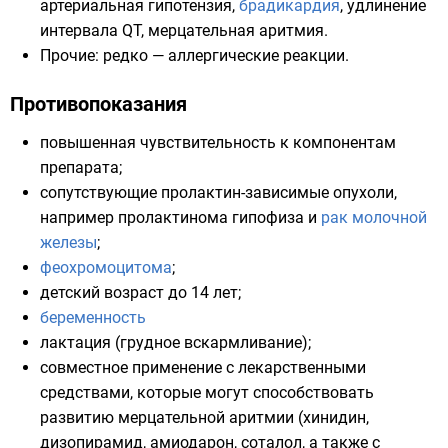
артериальная гипотензия,
брадикардия
, удлинение
интервала QT
,
мерцательная аритмия
.
Прочие: редко —
аллергические реакции
.
Противопоказания
повышенная чувствительность к компонентам
препарата;
сопутствующие
пролактин
-зависимые опухоли,
например
пролактинома
гипофиза
и
рак молочной
железы
;
феохромоцитома
;
детский возраст до 14 лет;
беременность
лактация
(грудное вскармливание);
совместное применение с лекарственными
средствами, которые могут способствовать
развитию мерцательной аритмии (
хинидин
,
дизопирамид
,
амиодарон
,
соталол
, а также с