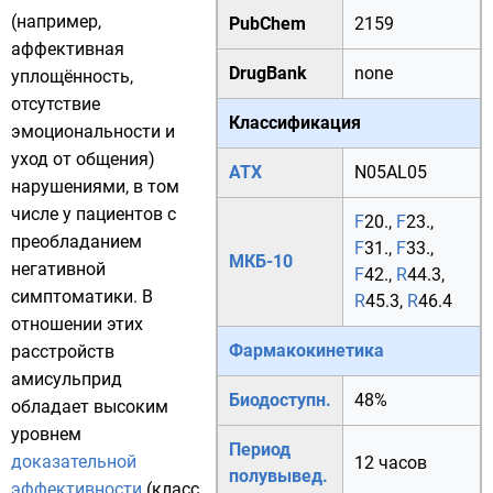
(например,
PubChem
2159
аффективная
DrugBank
none
уплощённость
,
отсутствие
Классификация
эмоциональности и
уход от общения)
АТХ
N05AL05
нарушениями, в том
числе у пациентов с
F
20.
,
F
23.
,
преобладанием
F
31.
,
F
33.
,
МКБ-10
негативной
F
42.
,
R
44.3
,
симптоматики. В
R
45.3
,
R
46.4
отношении этих
Фармакокинетика
расстройств
амисульприд
Биодоступн.
48%
обладает высоким
уровнем
Период
доказательной
12 часов
полувывед.
эффективности
(класс