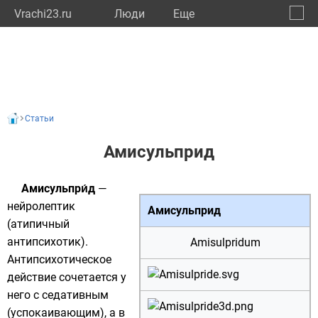
Vrachi23.ru
Люди
Eще
🔔
Красн
🔍
Статьи
Амисульприд
Амисульпри́д
—
нейролептик
Амисульприд
(
атипичный
антипсихотик
).
Amisulpridum
Антипсихотическое
действие сочетается у
него с седативным
(успокаивающим), а в