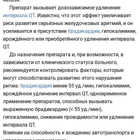
Препарат вызывает дозозависимое удлинение
интервала QT
. Известно, что этот эффект увеличивает
риск развития серьёзных желудочковых
аритмий
, и он
усиливается в присутствии
брадикардии
,
гипокалиемии
,
врождённого или приобретённого удлинения интервала
QT.
До назначения препарата и, при возможности, в
зависимости от клинического статуса больного,
рекомендуется контролировать факторы, которые
могут способствовать развитию этого нарушения
ритма:
брадикардия
менее 55 уд./мин,
гипокалиемия
,
врождённое удлинение интервал QT, одновременное
применение препаратов, способных вызывать
выраженную брадикардию (< 55 уд./мин),
гипокалиемию, снижение проводимости или удлинение
интервала QT.
Влияние на способность к вождению автотранспорта и