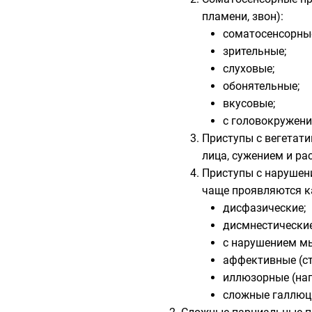
пламени, звон):
соматосенсорны
зрительные;
слуховые;
обонятельные;
вкусовые;
с головокружени
Приступы с вегетат
лица, сужением и ра
Приступы с нарушен
чаще проявляются к
дисфазические;
дисмнестические
с нарушением мы
аффективные (стр
иллюзорные (на
сложные галлюци