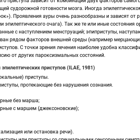
го приступа зависит от комбинации двух факторов самого
бщей
судорожной готовности
мозга. Иногда эпилептическо
ок»). Проявления ауры очень разнообразны и зависят от 
ии эпилептического очага). Так же те или иные состояни
анные с наступлением менструаций; эпиприступы, наступаю
ован рядом факторов внешней среды (например мерцающим
ступов. С точки зрения лечения наиболее удобна
классиф
псию от других
пароксизмальных состояний
.
пилептических приступов (ILAE, 1981)
окальные) приступы.
иступы, протекающие без нарушения сознания.
рные без марша;
рные с маршем (джексоновские);
ализация или остановка речи).
иступы или приступы со специальными сенсорными симпт