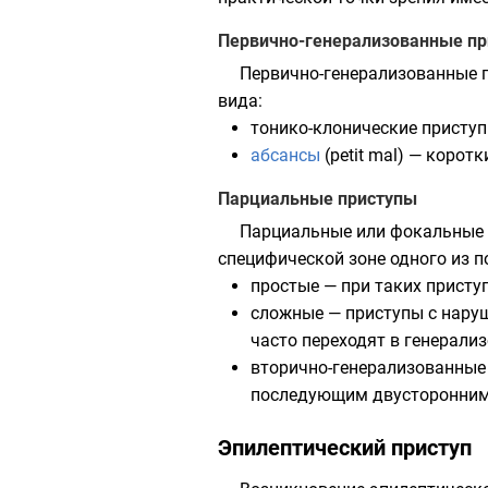
Первично-генерализованные п
Первично-генерализованные п
вида:
тонико-клонические приступы
абсансы
(petit mal) — корот
Парциальные приступы
Парциальные или фокальные п
специфической зоне одного из 
простые — при таких присту
сложные — приступы с нару
часто переходят в генерали
вторично-генерализованные 
последующим двусторонним 
Эпилептический приступ