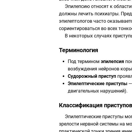
Эпилепсию относят к области
должны лечить психиатры. Предп
эпилептологов часто оказываетс
сориентироваться во всех тонко
В некоторых случаях приступ
Терминология
Под термином
эпилепсия
пон
возбуждения
нейронов
коры 
Судорожный приступ
проявл
Эпилептические приступы
—
двигательных нарушений).
Классификация приступо
Эпилептические приступы мог
зрелости нервной системы на мо
практической точки зрения имее