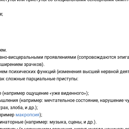
е;
ем.
ивно-висцеральными проявлениями (сопровождаются эпиг
сширением зрачков).
ием психических функций (изменения высшей нервной деят
ак сложные парциальные приступы:
 (например ощущение «уже виденного»);
шления (например: мечтательное состояние, нарушение чу
ах, злоба, и др.);
пример
макропсия
);
наторные (например: музыка, сцены, и др.).