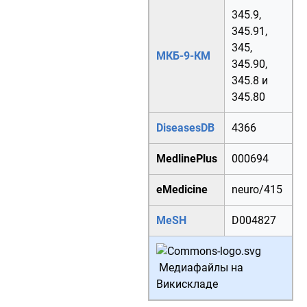
345.9
,
345.91
,
345
,
МКБ-9-КМ
345.90
,
345.8
и
345.80
DiseasesDB
4366
MedlinePlus
000694
eMedicine
neuro/415
MeSH
D004827
Медиафайлы на
Викискладе