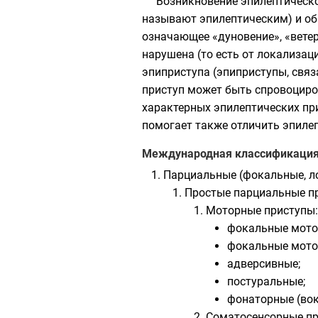
Возникновение эпилептическо
называют эпилептическим) и о
означающее «дуновение», «ветер
нарушена (то есть от локализац
эпиприступа (эпиприступы, связ
приступ может быть спровоцир
характерных эпилептических при
помогает также отличить эпиле
Международная классификация э
Парциальные (фокальные, л
Простые парциальные пр
Моторные приступы:
фокальные мото
фокальные мото
адверсивные;
постуральные;
фонаторные (вок
Соматосенсорные пр