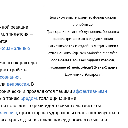
Больной эпилепсией во французской
лечебнице
чной реакции
Гравюра из книги «О душевных болезнях,
м, эпилепсия —
рассматриваемых в медицинских,
ется
гигиенических и судебно-медицинских
оксизмальные
отношениях» (
фр.
Des Maladies mentales
considérées sous les rapports médical,
ичного характера
hygiénique et médico-légal
)
Жанa-Этьена
 расстройств
Доминикa Эскироля
 сознания
,
ли
депрессия
. В
хронически и проявляются такими
аффективными
, а также
бредом
,
галлюцинациями
.
патологией, то речь идёт о симптоматической
илепсию
, при которой судорожный очаг локализуется в
арактерных для локализации судорожного очага в