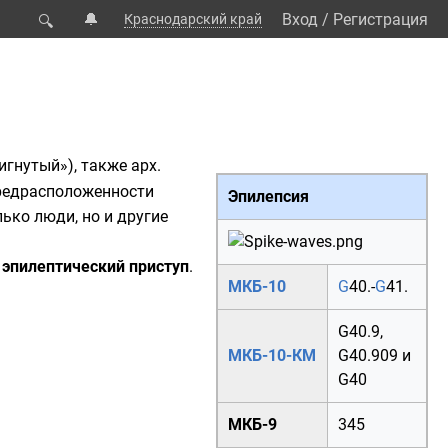
🔔
Вход
/
Регистрация
Краснодарский край
🔍
игнутый»), также
арх.
предрасположенности
Эпилепсия
ько люди, но и другие
—
эпилептический приступ
.
МКБ-10
G
40.
-
G
41.
G40.9
,
МКБ-10-КМ
G40.909
и
G40
МКБ-9
345