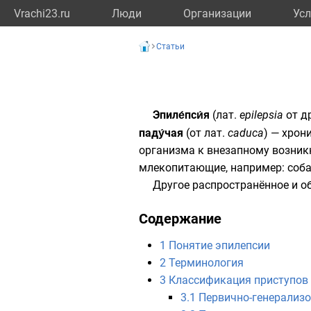
Vrachi23.ru
Люди
Организации
Усл
Статьи
Эпиле́пси́я
(
лат.
epilepsia
от
др
паду́чая
(от
лат.
caduca
) —
хрон
организма к внезапному возник
млекопитающие, например:
соб
Другое распространённое и о
Содержание
1
Понятие эпилепсии
2
Терминология
3
Классификация приступов
3.1
Первично-генерализ