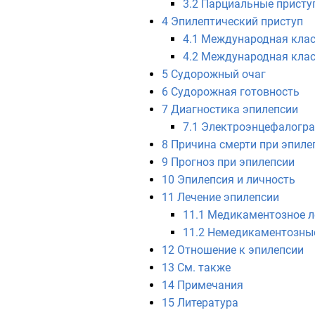
3.2
Парциальные присту
4
Эпилептический приступ
4.1
Международная класс
4.2
Международная клас
5
Судорожный очаг
6
Судорожная готовность
7
Диагностика эпилепсии
7.1
Электроэнцефалогр
8
Причина смерти при эпиле
9
Прогноз при эпилепсии
10
Эпилепсия и личность
11
Лечение эпилепсии
11.1
Медикаментозное л
11.2
Немедикаментозные
12
Отношение к эпилепсии
13
См. также
14
Примечания
15
Литература