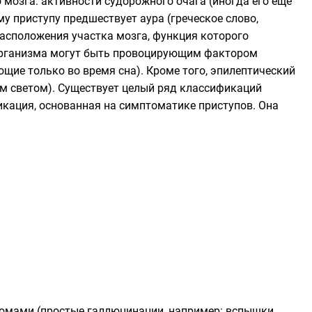
 мозга: активности
судорожного очага
(иногда его ещё
му приступу предшествует
аура
(греческое слово,
расположения участка мозга, функция которого
я организма могут быть провоцирующим фактором
щие только во время сна). Кроме того, эпилептический
 светом). Существует целый ряд классификаций
икация
, основанная на симптоматике приступов. Она
омами (простые галлюцинации, например: вспышки