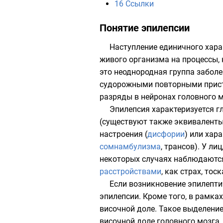
16
Ссылки
Понятие эпилепсии
Наступление единичного хара
живого организма на процессы,
это неоднородная группа заболе
судорожными повторными прист
разряды в
нейронах
головного м
Эпилепсия характеризуется 
(существуют также эквиваленты
настроения (
дисфории
) или хар
сомнамбулизма
,
трансов
). У ли
некоторых случаях наблюдают
расстройствами
, как
страх
,
тоск
Если возникновение эпилепти
эпилепсии. Кроме того, в рамк
височной доле. Такое выделени
височной доле головного мозга.