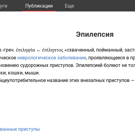
уги
Публикации
Eще
Эпилепсия
.-греч.
ἐπιληψία
←
ἐπίληπτος
«схваченный, пойманный, заст
ическое
неврологическое
заболевание
, проявляющееся в 
новению судорожных приступов. Эпилепсией болеют не тол
аки
,
кошки
,
мыши
.
бщеупотребительное название этих внезапных приступов 
ованные приступы