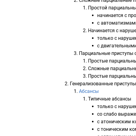
Сложные парциальные пр
Простой парциальны
начинается с пр
с автоматизмам
Начинается с наруше
только с наруше
с двигательным
Парциальные приступы с
Простые парциальные
Сложные парциальны
Простые парциальные
Генерализованные приступы
Абсансы
Типичные абсансы
только с наруше
со слабо выраж
с атоническим к
с тоническим ко