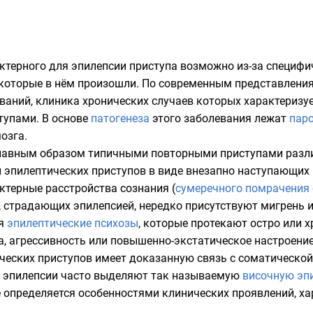
ктерного для эпилепсии приступа возможно из-за специфи
 которые в нём произошли. По современным представления
ваний, клиника хронических случаев которых характеризу
упами. В основе
патогенеза
этого заболевания лежат
пар
озга.
главным образом типичными повторными приступами разл
 эпилептических приступов в виде внезапно наступающих
актерные расстройства сознания (
сумеречного помрачения
ц, страдающих эпилепсией, нередко присутствуют
мигрень
и
ся
эпилептические психозы
, которые протекают остро или 
а
,
агрессивность
или повышенно-экстатическое настроение
ческих приступов имеет доказанную связь с соматической 
ах эпилепсии часто выделяют так называемую
височную эп
е определяется особенностями клинических проявлений, х