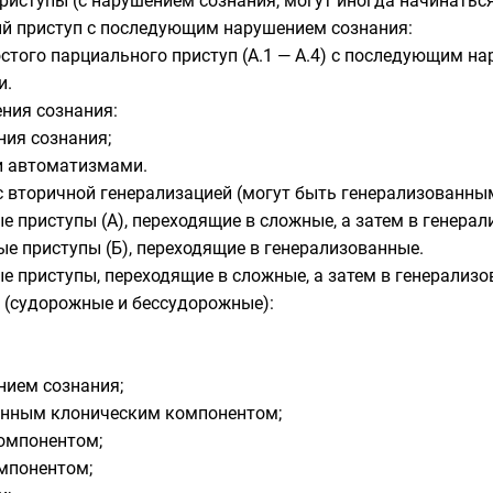
иступы (с нарушением сознания, могут иногда начинаться
й приступ с последующим нарушением сознания:
остого парциального приступ (А.1 — А.4) с последующим н
и.
ния сознания:
ния сознания;
и автоматизмами.
 вторичной генерализацией (могут быть генерализованным
 приступы (А), переходящие в сложные, а затем в генерал
е приступы (Б), переходящие в генерализованные.
 приступы, переходящие в сложные, а затем в генерализо
 (судорожные и бессудорожные):
нием сознания;
енным клоническим компонентом;
омпонентом;
мпонентом;