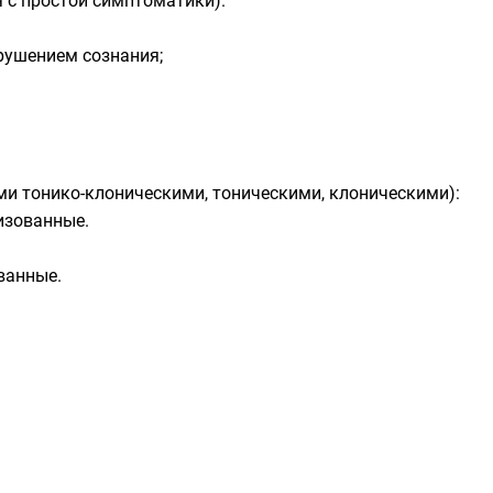
 с простой симптоматики).
арушением сознания;
и тонико-клоническими, тоническими, клоническими):
изованные.
ванные.