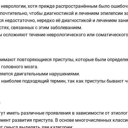
 неврологии, хотя прежде распространённым было ошибочн
очтительно, чтобы диагностикой и лечением эпилепсии за
я недостаточно, нередко её диагностикой и лечением зан
стях, связанных с этим заболеванием.
ы осложняют течение неврологического или соматическог
имают повторяющиеся приступы, которые были определе
головного мозга.
яется двигательными нарушениями.
 наиболее подходящий термин, так как приступы бывают чи
в
ут иметь различные проявления в зависимости от этиолог
мент развития приступа. В основе многочисленных класси
т смысл выделять две категории: