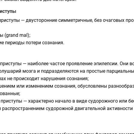
риступы
риступы — двусторонние симметричные, без очаговых про
 (grand mal);
кие периоды потери сознания.
риступы — наиболее частое проявление эпилепсии. Они в
полушарий мозга и подразделяются на простые парциальны
пах не происходит нарушения сознания;
шением или изменением сознания, обусловлены разнообра
зованные;
приступы — характерно начало в виде судорожного или бе
распространением судорожной двигательной активности 