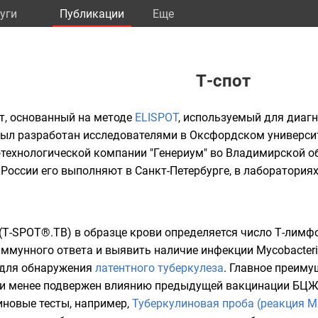
уги
Публикации
Eще
Т-спот
т, основанный на методе
ELISPOT
, используемый для диаг
ыл разработан исследователями в Оксфордском университе
ехнологической компании "Генериум" во Владимирской обл
В России его выполняют в Санкт-Петербурге, в лаборатория
(Т-SPOT®.ТВ) в образце крови определяется число
Т-лимф
иммунного ответа и выявить наличие инфекции
Mycobacteri
 для обнаружения
латентного туберкулеза
. Главное преиму
в) и менее подвержен влиянию предыдущей вакцинации БЦ
иновые тесты, например,
Туберкулиновая проба (реакция М