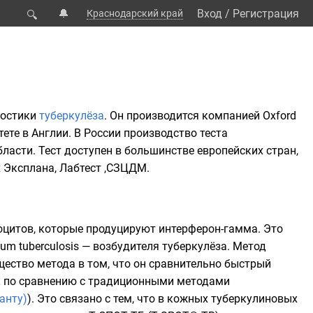
🔔
Вход
/
Регистрация
Краснодарский край
🔍
ностики
туберкулёза
. Он производится компанией Oxford
те в Англии. В России производство теста
асти. Тест доступен в большинстве европейских стран,
х Эксплана, Лабтест ,СЗЦДМ.
оцитов
, которые продуцируют интерферон-гамма. Это
um tuberculosis
— возбудителя туберкулёза. Метод
щество метода в том, что он сравнительно быстрый
Ж по сравнению с традиционными методами
анту)
). Это связано с тем, что в кожных туберкулиновых