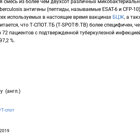
ая смесь из более чем двухсот различных микобактериальн
erculosis антигены (пептиды, называемые ESAT-6 и CFP-10)
 всех используемых в настоящее время вакцинах
БЦЖ
, а та
читается, что Т-СПОТ.ТБ (Т-SPOT®.ТВ) более специфичен, 
з 72 пациентов с подтвержденной туберкулезной инфекцие
7,2 %.
ay
(англ.)
i/Т-спот
 2019