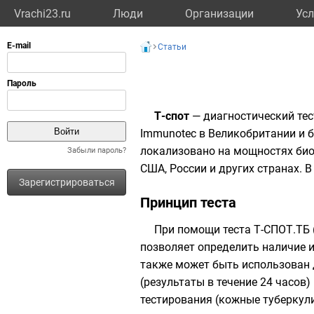
Vrachi23.ru
Люди
Организации
Усл
Статьи
Т-спот
— диагностический тес
Immunotec в Великобритании и б
локализовано на мощностях биот
Забыли пароль?
США, России и других странах. 
Зарегистрироваться
Принцип теста
При помощи теста Т-СПОТ.ТБ 
позволяет определить наличие 
также может быть использован
(результаты в течение 24 часо
тестирования (кожные туберкул