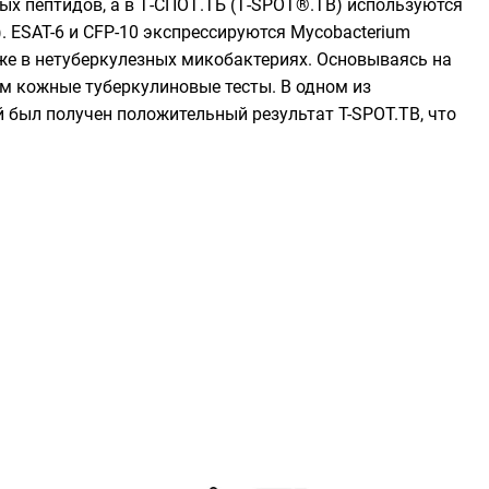
ых пептидов, а в Т-СПОТ.ТБ (Т-SPOT®.ТВ) используются
. ESAT-6 и CFP-10 экспрессируются Mycobacterium
кже в нетуберкулезных микобактериях. Основываясь на
чем кожные туберкулиновые тесты. В одном из
й был получен положительный результат T-SPOT.TB, что