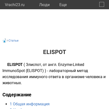
Vrachi23.ru
Люди
Eще
🔔
Красн
🔍
Статьи
ELISPOT
ELISPOT
( Элиспот, от англ. Enzyme-Linked
ImmunoSpot (ELISPOT) ) - лабораторный метод
исследования иммуного ответа в организме человека и
животных.
Содержание
1
Общая информация