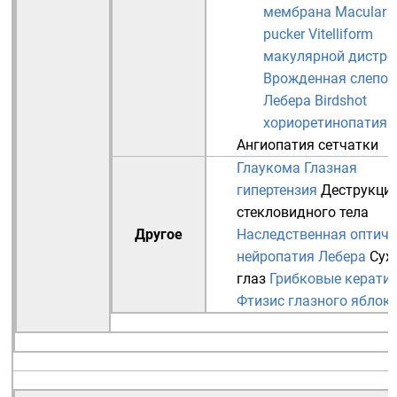
мембрана
Macular
pucker
Vitelliform
макулярной дистр
Врожденная слепот
Лебера
Birdshot
хориоретинопатия
Ангиопатия сетчатки
Глаукома
Глазная
гипертензия
Деструкци
стекловидного тела
Другое
Наследственная оптиче
нейропатия Лебера
Сух
глаз
Грибковые керати
Фтизис глазного яблок