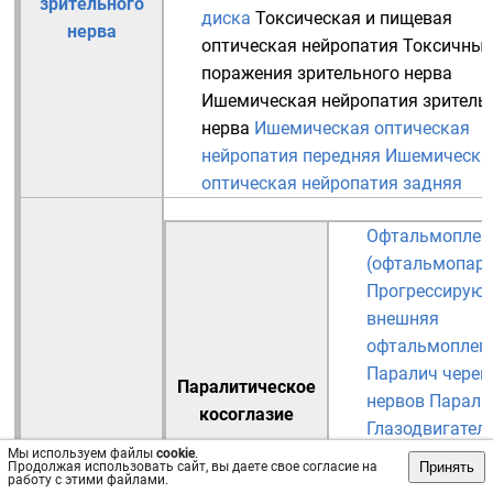
зрительного
диска
Токсическая и пищевая
нерва
оптическая нейропатия
Токсичные
поражения зрительного нерва
Ишемическая нейропатия зритель
нерва
Ишемическая оптическая
нейропатия передняя
Ишемическа
оптическая нейропатия задняя
Офтальмоплег
(офтальмопаре
Прогрессирую
внешняя
офтальмоплег
Паралич череп
Паралитическое
нервов
Парали
косоглазие
Глазодвигател
нерва-III
Парал
Мы используем файлы
cookie
.
Принять
Продолжая использовать сайт, вы даете свое согласие на
работу с этими файлами.
четвёртого нер