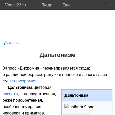
Vrachi23.ru
Люди
Eще
🔔
Красн
🔍
Статьи
Дальтонизм
Запрос «Дихромия» перенаправляется сюда;
о различной окраске радужки правого и левого глаза
см.
гетерохромия
.
Дальтони́зм
, цветовая
слепота
, — наследственная,
Дальтонизм
реже приобретённая,
особенность
зрения
человека и приматов,