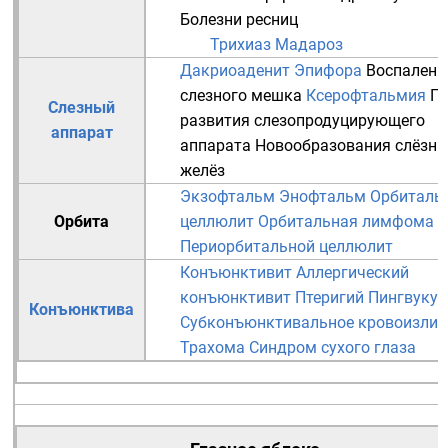
Болезни
ресниц
Трихиаз
Мадароз
Дакриоаденит
Эпифора
Воспалени
слезного мешка
Ксерофтальмия
П
Слезный
развития слезопродуцирующего
аппарат
аппарата
Новообразования слёзн
желёз
Экзофтальм
Энофтальм
Орбиталь
Орбита
целлюлит
Орбитальная лимфома
Периорбитальной целлюлит
Конъюнктивит
Аллергический
конъюнктивит
Птеригий
Пингвукул
Конъюнктива
Субконъюнктивальное кровоизлия
Трахома
Синдром сухого глаза