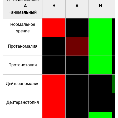
А
Н
А
Н
=аномальный
Нормальное
зрение
Протаномалия
Протанотопия
Дейтераномалия
Дейтеранотопия