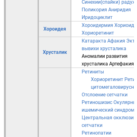
Синехии(спайки) радуж
Поликория
Аниридия
Иридоциклит
Хороидермия
Хориоиди
Хороидея
Хориоретинит
Катаракта
Афакия
Экто
вывихи хрусталика
Хрусталик
Аномалии развития
хрусталика
Артефакия
Ретиниты
Хориоретинит
Рети
цитомегаловирусн
Отслоение сетчатки
Ретиношизис
Окулярны
ишемический синдром
Центральная окклюзия
сетчатки
Ретинопатии