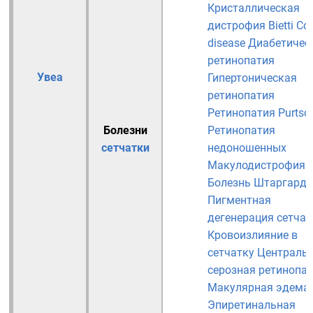
Кристаллическая
дистрофия Bietti
Co
disease
Диабетичес
ретинопатия
Увеа
Гипертоническая
ретинопатия
Ретинопатия Purtsc
Болезни
Ретинопатия
сетчатки
недоношенных
Макулодистрофия
Болезнь Штаргардт
Пигментная
дегенерация сетчат
Кровоизлияние в
сетчатку
Централь
серозная ретинопа
Макулярная эдема
Эпиретинальная