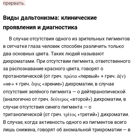
прервать.
Виды дальтонизма: клинические
проявления и диагностика
В случае отсутствия одного из зрительных пигментов
в сетчатке глаза человек способен различить только
два основных цвета. Таких людей называют
дихроматами. При отсутствии пигмента, ответственного
за распознавание красного цвета, говорят о
протанопической (от
греч.
πρώτα
«первый» +
греч.
ἀ(ν)
«не-» +
греч.
ὄψις
«зрение») дихроматии, в случае
отсутствия зелёного пигмента — о дейтеранопической
(аналогично от
греч.
δεύτερος
«второй») дихроматии, в
случае отсутствия синего пигмента — о
тританопической (от
греч.
τρίτος
«третий») дихроматии.
В случае, когда активность одного из пигментов всего
лишь снижена, говорят об аномальной трихроматии — в