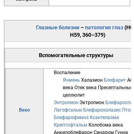
Глазные болезни
–
патология
глаз
(
H0
H59
,
360–379
)
Вспомогательные структуры
Воспаление
Ячмень
Халазион
Блефарит
Аб
века
Отек века
Пресептальный
целлюлит
Энтропион
Эктропион
Блефароспа
Веко
Лагофтальм
Блефарохалазис
Птоз
Блефарофимоз
Ксантелазма
Криптофтальм
Колобома века
Анкилоблефарон
Синдром Гунна