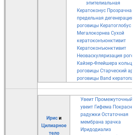
эпителиальная
Кератоконус
Прозрачная
предельная дегенерация
роговицы
Кератоглобус
Мегалокорнеа
Сухой
кератоконъюнктивит
Кератоконъюнктивит
Неоваскуляризация рого
Кайзер-Флейшера кольца
роговицы
Старческий ар
роговицы
Band кератопа
Увеит
Промежуточный
увеит
Гифема
Покрасне
радужки
Остаточная
Ирис
и
мембрана зрачка
Цилиарное
Иридодиализ
тело