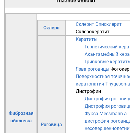
Глазное яблоко
Склерит
Эписклерит
Склера
Склерокератит
Кератиты
Герпетический керат
Акантамёбный керат
Грибковые кератиты
Язва роговицы
Фотокера
Поверхностная точечная
кератопатия Thygeson-а
Дистрофии
Дистрофия роговицы
Дистрофия роговицы
Фиброзная
Фукса
Meesmann-а
оболочка
дистрофия роговицы
Роговица
несовершеннолетних