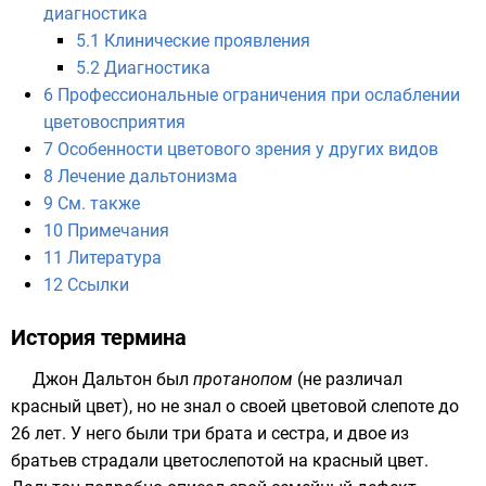
диагностика
5.1
Клинические проявления
5.2
Диагностика
6
Профессиональные ограничения при ослаблении
цветовосприятия
7
Особенности цветового зрения у других видов
8
Лечение дальтонизма
9
См. также
10
Примечания
11
Литература
12
Ссылки
История термина
Джон Дальтон
был
протанопом
(не различал
красный цвет
), но не знал о своей цветовой слепоте до
26 лет. У него были три брата и сестра, и двое из
братьев страдали цветослепотой на
красный цвет
.