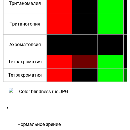
Тританомалия
Тританотопия
Ахроматопсия
Тетрахроматия
Тетрахроматия
Нормальное зрение