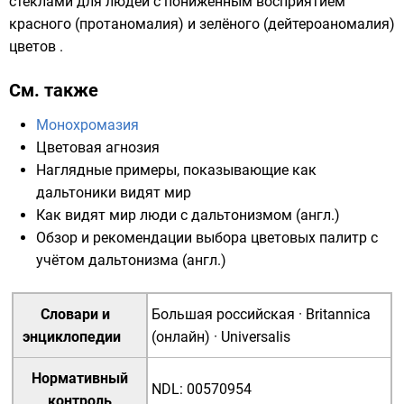
стёклами
для людей с пониженным восприятием
красного (
протаномалия
) и зелёного (
дейтероаномалия
)
цветов .
См. также
Монохромазия
Цветовая агнозия
Наглядные примеры, показывающие как
дальтоники видят мир
Как видят мир люди с дальтонизмом
(англ.)
Обзор и рекомендации выбора цветовых палитр с
учётом дальтонизма
(англ.)
Словари и
Большая российская
·
Britannica
энциклопедии
(онлайн)
·
Universalis
Нормативный
NDL
:
00570954
контроль