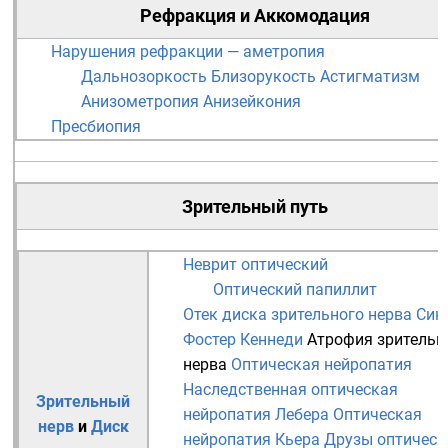
Рефракция
и
Аккомодация
Нарушения рефракции — аметропия
Дальнозоркость
Близорукость
Астигматизм
Анизометропия
Анизейкония
Пресбиопия
Зрительный путь
Неврит оптический
Оптический папиллит
Отек диска зрительного нерва
Син
Фостер Кеннеди
Атрофия зрительн
нерва
Оптическая нейропатия
Наследственная оптическая
Зрительный
нейропатия Лебера
Оптическая
нерв
и
Диск
нейропатия Кьера
Друзы оптическ