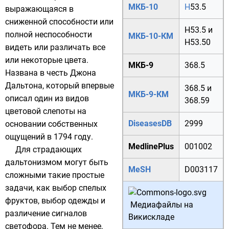
МКБ-10
H
53.5
выражающаяся в
сниженной способности или
H53.5
и
полной неспособности
МКБ-10-КМ
H53.50
видеть или различать все
или некоторые цвета.
МКБ-9
368.5
Названа в честь
Джона
Дальтона
, который впервые
368.5
и
МКБ-9-КМ
описал один из видов
368.59
цветовой слепоты на
DiseasesDB
2999
основании собственных
ощущений в
1794 году
.
MedlinePlus
001002
Для страдающих
дальтонизмом могут быть
MeSH
D003117
сложными такие простые
задачи, как выбор спелых
фруктов, выбор одежды и
Медиафайлы на
различение сигналов
Викискладе
светофора. Тем не менее,