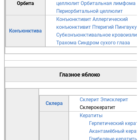
Орбита
целлюлит
Орбитальная лимфома
Периорбитальной целлюлит
Конъюнктивит
Аллергический
конъюнктивит
Птеригий
Пингвукул
Конъюнктива
Субконъюнктивальное кровоизлия
Трахома
Синдром сухого глаза
Глазное яблоко
Склерит
Эписклерит
Склера
Склерокератит
Кератиты
Герпетический керат
Акантамёбный керат
Грибковые кератиты