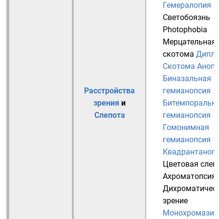
Гемералопия
Светобоязнь
Photophobia
Мерцательная
скотома
Дипло
Скотома
Анопс
Биназальная
Расстройства
гемианопсия
зрения
и
Битемпоральн
Слепота
гемианопсия
Гомонимная
гемианопсия
Квадрантаноп
Цветовая слеп
Ахроматопсия
Дихроматичес
зрение
Монохромазия