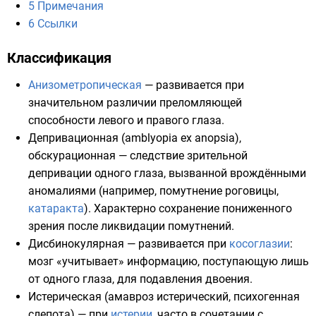
5
Примечания
6
Ссылки
Классификация
Анизометропическая
— развивается при
значительном различии преломляющей
способности левого и правого глаза.
Депривационная
(amblyopia ex anopsia),
обскурационная — следствие зрительной
депривации одного глаза, вызванной врождёнными
аномалиями (например,
помутнение роговицы
,
катаракта
). Характерно сохранение пониженного
зрения после ликвидации помутнений.
Дисбинокулярная — развивается при
косоглазии
:
мозг «учитывает» информацию, поступающую лишь
от одного глаза, для подавления двоения.
Истерическая (амавроз истерический, психогенная
слепота) — при
истерии
, часто в сочетании с