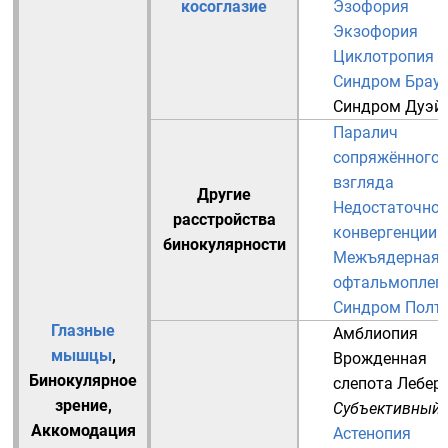
косоглазие
Эзофория
Экзофория
Циклотропия
Синдром Брау
Синдром Дуэй
Паралич
сопряжённого
взгляда
Другие
Недостаточнос
расстройства
конвергенции
бинокулярности
Межъядерная
офтальмоплег
Синдром Полт
Глазные
Амблиопия
мышцы
,
Врожденная
Бинокулярное
слепота Лебер
зрение
,
Субъективный
Аккомодация
Астенопия