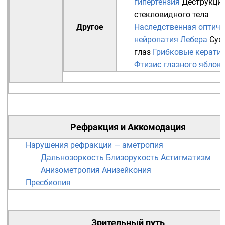
гипертензия
Деструкци
стекловидного тела
Другое
Наследственная оптиче
нейропатия Лебера
Сух
глаз
Грибковые керати
Фтизис глазного яблок
Рефракция
и
Аккомодация
Нарушения рефракции — аметропия
Дальнозоркость
Близорукость
Астигматизм
Анизометропия
Анизейкония
Пресбиопия
Зрительный путь