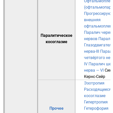
Офтальмоплег
(офтальмопаре
Прогрессирую
внешняя
офтальмоплег
Паралич череп
Паралитическое
нервов
Парали
косоглазие
Глазодвигател
нерва-III
Парал
четвёртого нер
IV
Паралич шес
нерва — VI
Син
Кернс-Сейр
Эзотропия
Расходящееся
косоглазие
Гипертропия
Прочее
Гетерофория