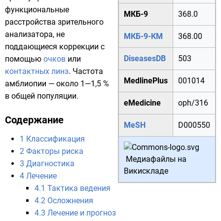
функциональные
МКБ-9
368.0
расстройства
зрительного
анализатора
, не
МКБ-9-КМ
368.00
поддающиеся коррекции с
DiseasesDB
503
помощью
очков
или
контактных линз
. Частота
MedlinePlus
001014
амблиопии — около 1—1,5 %
в общей популяции.
eMedicine
oph/316
Содержание
MeSH
D000550
1
Классификация
2
Факторы риска
Медиафайлы на
3
Диагностика
Викискладе
4
Лечение
4.1
Тактика ведения
4.2
Осложнения
4.3
Лечение и прогноз