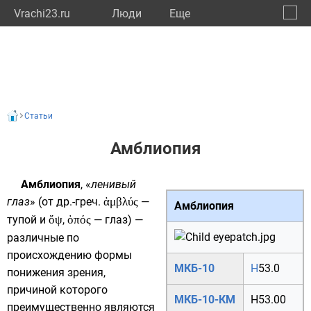
Vrachi23.ru
Люди
Eще
🔔
Красн
🔍
Статьи
Амблиопия
Амблиопия
, «
ленивый
глаз
» (от
др.-греч.
ἀμβλύς
—
Амблиопия
тупой и
ὄψ
,
ὀπός
— глаз) —
различные по
происхождению формы
МКБ-10
H
53.0
понижения зрения,
причиной которого
МКБ-10-КМ
H53.00
преимущественно являются