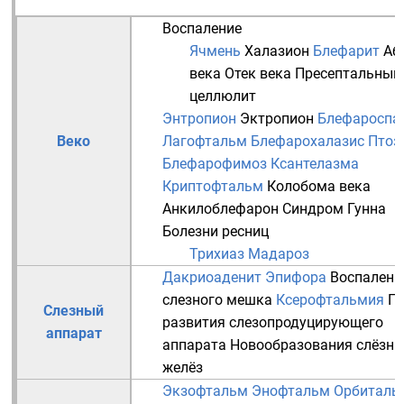
Воспаление
Ячмень
Халазион
Блефарит
Аб
века
Отек века
Пресептальный
целлюлит
Энтропион
Эктропион
Блефароспа
Веко
Лагофтальм
Блефарохалазис
Птоз
Блефарофимоз
Ксантелазма
Криптофтальм
Колобома века
Анкилоблефарон
Синдром Гунна
Болезни
ресниц
Трихиаз
Мадароз
Дакриоаденит
Эпифора
Воспалени
слезного мешка
Ксерофтальмия
П
Слезный
развития слезопродуцирующего
аппарат
аппарата
Новообразования слёзн
желёз
Экзофтальм
Энофтальм
Орбиталь