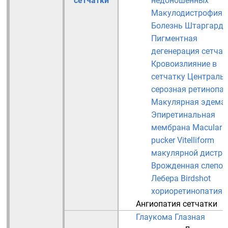
сетчатки
недоношенных
Макулодистрофия
Болезнь Штаргардт
Пигментная
дегенерация сетчат
Кровоизлияние в
сетчатку
Централь
серозная ретинопа
Макулярная эдема
Эпиретинальная
мембрана
Macular
pucker
Vitelliform
макулярной дистр
Врожденная слепот
Лебера
Birdshot
хориоретинопатия
Ангиопатия сетчатки
Глаукома
Глазная