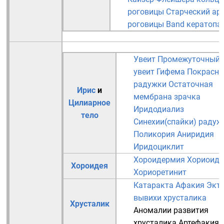
роговицы
Старческий ар
роговицы
Band кератопа
Увеит
Промежуточный
увеит
Гифема
Покрасне
радужки
Остаточная
Ирис
и
мембрана зрачка
Цилиарное
Иридодиализ
тело
Синехии(спайки) радуж
Поликория
Аниридия
Иридоциклит
Хороидермия
Хориоиди
Хороидея
Хориоретинит
Катаракта
Афакия
Экто
вывихи хрусталика
Хрусталик
Аномалии развития
хрусталика
Артефакия