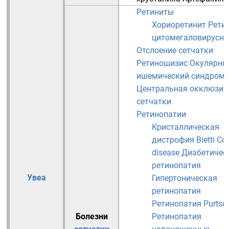
Ретиниты
Хориоретинит
Рети
цитомегаловирусн
Отслоение сетчатки
Ретиношизис
Окулярны
ишемический синдром
Центральная окклюзия
сетчатки
Ретинопатии
Кристаллическая
дистрофия Bietti
Co
disease
Диабетичес
ретинопатия
Увеа
Гипертоническая
ретинопатия
Ретинопатия Purtsc
Болезни
Ретинопатия