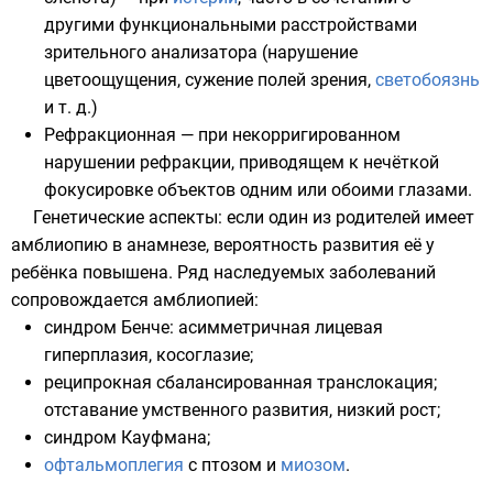
другими функциональными расстройствами
зрительного анализатора (нарушение
цветоощущения, сужение полей зрения,
светобоязнь
и т. д.)
Рефракционная — при некорригированном
нарушении рефракции, приводящем к нечёткой
фокусировке объектов одним или обоими глазами.
Генетические аспекты: если один из родителей имеет
амблиопию в анамнезе, вероятность развития её у
ребёнка повышена. Ряд наследуемых заболеваний
сопровождается амблиопией:
синдром Бенче: асимметричная лицевая
гиперплазия, косоглазие;
реципрокная сбалансированная транслокация;
отставание умственного развития, низкий рост;
синдром Кауфмана;
офтальмоплегия
с
птозом
и
миозом
.