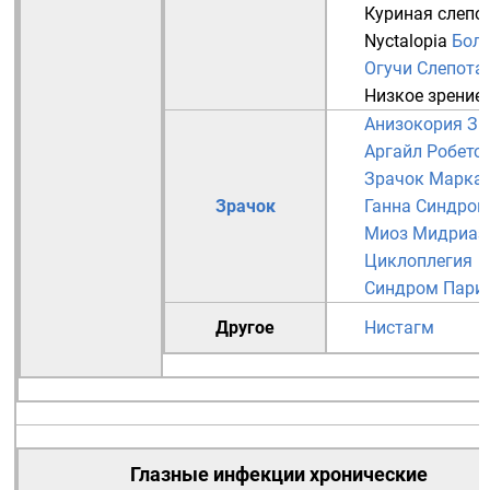
Куриная слепо
Nyctalopia
Бол
Огучи
Слепота
Низкое зрение
Анизокория
Зр
Аргайл Робетс
Зрачок Марка
Зрачок
Ганна
Синдром
Миоз
Мидриаз
Циклоплегия
Синдром Пари
Другое
Нистагм
Глазные инфекции
хронические