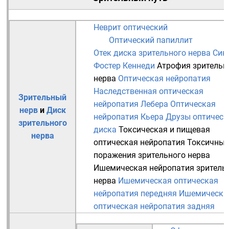
Неврит оптический
Оптический папиллит
Отек диска зрительного нерва
Син
Фостер Кеннеди
Атрофия зрительн
нерва
Оптическая нейропатия
Наследственная оптическая
Зрительный
нейропатия Лебера
Оптическая
нерв
и
Диск
нейропатия Кьера
Друзы оптическ
зрительного
диска
Токсическая и пищевая
нерва
оптическая нейропатия
Токсичные
поражения зрительного нерва
Ишемическая нейропатия зритель
нерва
Ишемическая оптическая
нейропатия передняя
Ишемическа
оптическая нейропатия задняя