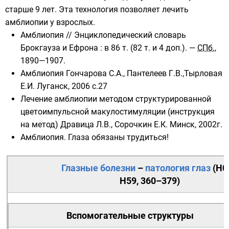
старше 9 лет. Эта технология позволяет лечить
амблиопии у взрослых.
Амблиопия
//
Энциклопедический словарь
Брокгауза и Ефрона
: в 86 т. (82 т. и 4 доп.). —
СПб.
,
1890—1907.
Амблиопия Гончарова С.А., Пантелеев Г.В.,Тырловая
Е.И. Луганск, 2006 с.27
Лечение амблиопии методом структурированной
цветоимпульсной макулостимуляции (инструкция
на метод) Дравица Л.В., Сорочкин Е.К. Минск, 2002г.
Амблиопия. Глаза обязаны трудиться!
Глазные болезни
–
патология
глаз
(
H0
H59
,
360–379
)
Вспомогательные структуры