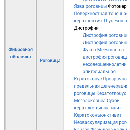
Язва роговицы
Фотокера
Поверхностная точечная
кератопатия Thygeson-а
Дистрофии
Дистрофия роговицы
Дистрофия роговицы
Фиброзная
Фукса
Meesmann-а
оболочка
дистрофия роговицы
Роговица
несовершеннолетних
эпителиальная
Кератоконус
Прозрачная
предельная дегенерация
роговицы
Кератоглобус
Мегалокорнеа
Сухой
кератоконъюнктивит
Кератоконъюнктивит
Неоваскуляризация рого
Кайзер-Флейшера кольца