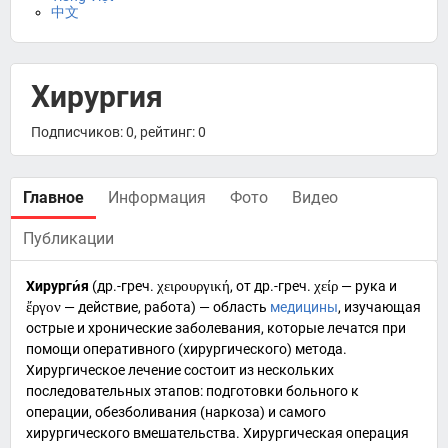
中文
Хирургия
Подписчиков: 0, рейтинг: 0
Главное
Информация
Фото
Видео
Публикации
Хирурги́я
(
др.-греч.
χειρουργική
, от
др.-греч.
χείρ
— рука и
ἔργον
— действие, работа) — область
медицины
, изучающая
острые и хронические
заболевания
, которые лечатся при
помощи
оперативного (хирургического) метода
.
Хирургическое лечение состоит из нескольких
последовательных этапов: подготовки больного к
операции, обезболивания (
наркоза
) и самого
хирургического вмешательства. Хирургическая операция