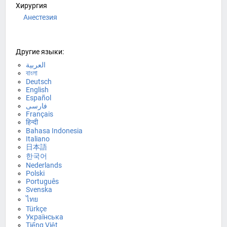
Хирургия
Анестезия
Другие языки:
العربية
বাংলা
Deutsch
English
Español
فارسی
Français
हिन्दी
Bahasa Indonesia
Italiano
日本語
한국어
Nederlands
Polski
Português
Svenska
ไทย
Türkçe
Українська
Tiếng Việt