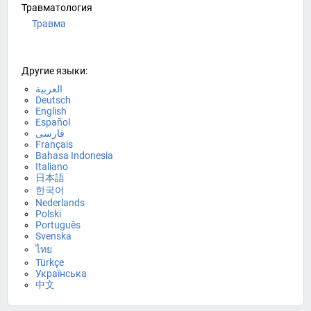
Травматология
Травма
Другие языки:
العربية
Deutsch
English
Español
فارسی
Français
Bahasa Indonesia
Italiano
日本語
한국어
Nederlands
Polski
Português
Svenska
ไทย
Türkçe
Українська
中文