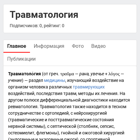
Травматология
Подписчиков: 0, рейтинг: 0
Главное
Информация
Фото
Видео
Публикации
Травматоло́гия
(от
греч.
τραῦμα
—
рана, увечье
+
λόγος
—
учение
) — раздел
медицины
, изучающий воздействие на
организм человека различных
травмирующих
воздействий, последствия травм, методы их лечения. На
другом полюсе дифференциальной диагностики находится
ревматология. Травматология также находится в тесном
сотрудничестве с ортопедией, с нейрохирургией
(травматические и посттравматические состояния
нервной системы), с септической (столбняк, сепсис,
остеомиелит, флегмоны), гнойной и ожоговой хирургией
(эндогенные и экзогенные ожоги), со спортивной