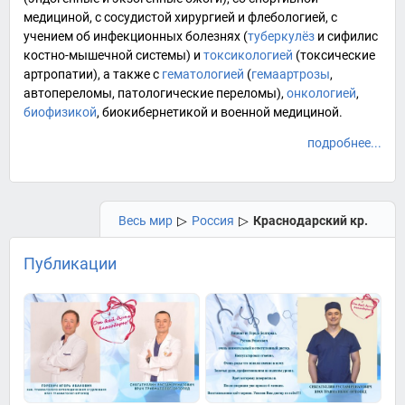
медициной, с сосудистой хирургией и
флебологией
, с
учением об инфекционных болезнях (
туберкулёз
и сифилис
костно-мышечной системы) и
токсикологией
(токсические
артропатии), а также с
гематологией
(
гемаартрозы
,
автопереломы
, патологические переломы),
онкологией
,
биофизикой
,
биокибернетикой
и
военной медициной
.
подробнее...
Весь мир
▷
Россия
▷
Краснодарский кр.
Публикации