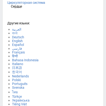
Циркуляторная система
Сердце
Другие языки:
العربية
বাংলা
Deutsch
English
Español
فارسی
Français
हिन्दी
Bahasa Indonesia
Italiano
日本語
한국어
Nederlands
Polski
Português
Svenska
ไทย
Türkçe
Українська
Tiếng Việt