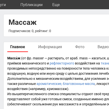
уги
Публикации
Eще
Массаж
Подписчиков: 0, рейтинг: 0
Главное
Информация
Фото
Видео
Масса́ж
(от
фр.
masser
—
растирать
, от
араб.
mass —
касаться
,
щ
приёмов механического и
рефлекторного
воздействия на
ткан
проводимых непосредственно на поверхности тела человека к
воздушную, водную или иную среду с целью достижения лечеб
Дополнительно к механическим воздействиям, для усиления э
также различные
ароматические, благовонные масла
, лекарс
воздействия (например,
криомассаж
).
Из вышеперечисленного списка специалисты отдают своё пре
представляют собой уже готовые смеси, созданные именно дл
(обеспечивают скольжение рук массажиста и определённым о