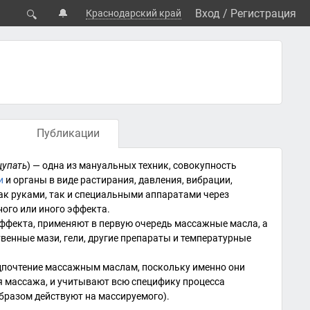
🔔
Вход
/
Регистрация
Краснодарский край
🔍
Публикации
упать
) — одна из мануальных техник, совокупность
и
и
органы
в виде растирания,
давления
,
вибрации
,
ак руками, так и специальными аппаратами через
ного или иного эффекта.
ффекта, применяют в первую очередь массажные масла, а
твенные мази, гели, другие препараты и температурные
дпочтение массажным маслам, поскольку именно они
я массажа, и учитывают всю специфику процесса
бразом действуют на массируемого).