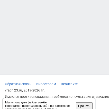
Обратная связь
Инвесторам
Вконтакте
vrachi23.ru, 2019-2026 гг.
Имеются противопоказания, требуется консультация специалист
заменяет прием врача.
Мы используем файлы
cookie
.
Принять
Продолжая использовать сайт, вы даете свое
Возрастное ограничение: 18+