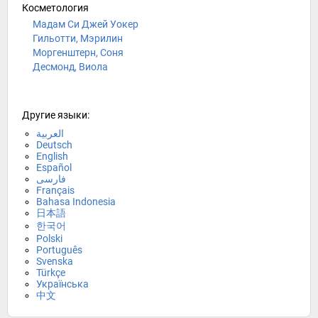
Косметология
Мадам Си Джей Уокер
Гильотти, Мэрилин
Моргенштерн, Соня
Десмонд, Виола
Другие языки:
العربية
Deutsch
English
Español
فارسی
Français
Bahasa Indonesia
日本語
한국어
Polski
Português
Svenska
Türkçe
Українська
中文