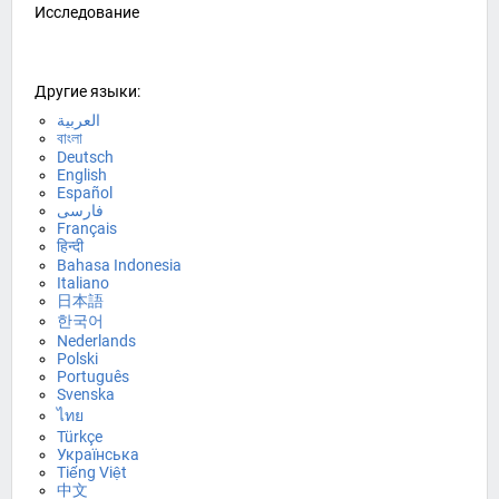
Исследование
Другие языки:
العربية
বাংলা
Deutsch
English
Español
فارسی
Français
हिन्दी
Bahasa Indonesia
Italiano
日本語
한국어
Nederlands
Polski
Português
Svenska
ไทย
Türkçe
Українська
Tiếng Việt
中文