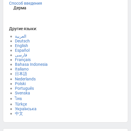
Способ введения
Дерма
Другие языки:
العربية
Deutsch
English
Español
فارسی
Français
Bahasa Indonesia
Italiano
日本語
Nederlands
Polski
Português
Svenska
ไทย
Türkçe
Українська
中文