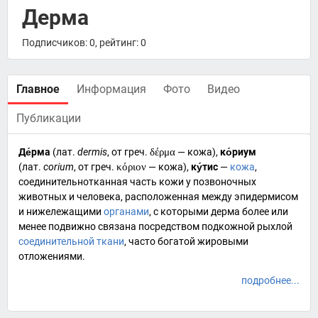
Дерма
Подписчиков: 0, рейтинг: 0
Главное
Информация
Фото
Видео
Публикации
Де́рма
(
лат.
dermis
, от
греч.
δέρμα
— кожа),
ко́риум
(
лат.
corium
, от
греч.
κόριον
— кожа),
ку́тис
—
кожа
,
соединительнотканная часть кожи у
позвоночных
животных и
человека
, расположенная между
эпидермисом
и нижележащими
органами
, с которыми дерма более или
менее подвижно связана посредством подкожной рыхлой
соединительной ткани
, часто богатой
жировыми
отложениями
.
подробнее...