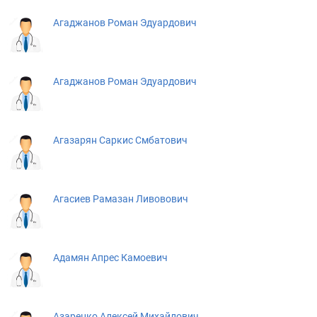
Агаджанов Роман Эдуардович
Агаджанов Роман Эдуардович
Агазарян Саркис Смбатович
Агасиев Рамазан Ливовович
Адамян Апрес Камоевич
Азаренко Алексей Михайлович