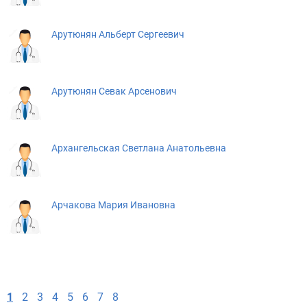
Арутюнян Альберт Сергеевич
Арутюнян Севак Арсенович
Архангельская Светлана Анатольевна
Арчакова Мария Ивановна
1
2
3
4
5
6
7
8