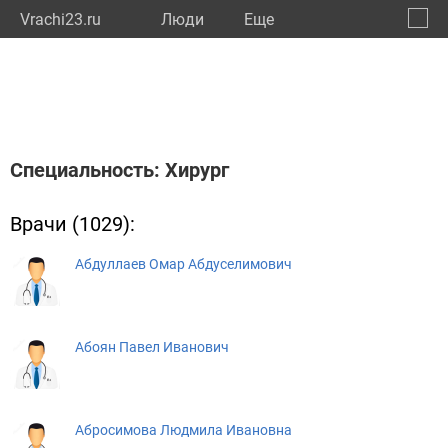
Vrachi23.ru
Люди
Eще
🔔
Красн
🔍
Специальность: Хирург
Врачи (1029):
Абдуллаев Омар Абдуселимович
Абоян Павел Иванович
Абросимова Людмила Ивановна