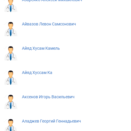
Айвазов Левон Самсонович
Айяд Хусам Камель
Айяд Хуссам Ка
Аксенов Игорь Васильевич
Аладжев Георгий Геннадьевич