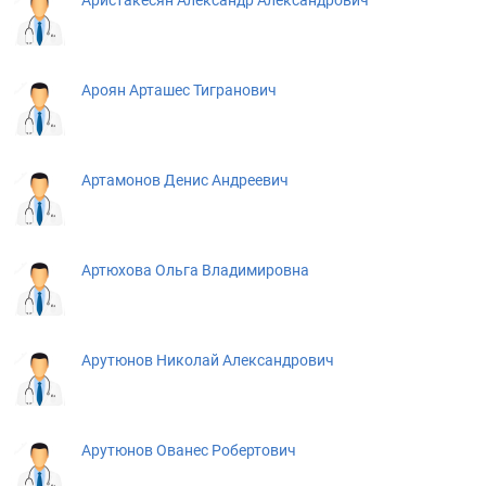
Аристакесян Александр Александрович
Ароян Арташес Тигранович
Артамонов Денис Андреевич
Артюхова Ольга Владимировна
Арутюнов Николай Александрович
Арутюнов Ованес Робертович