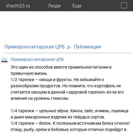
Vrachi23.ru
Люди
Eще
🔔
Красн
🔍
Приморско-ахтарская ЦРБ
Публикации
▷
Приморско-ахтарская ЦРБ
Это один из способов ввести правильное питание в
привычную жизнь.
1/2 тарелки — овощи и фрукты. Не забывайте о
разнообразии продуктов. Но помните, что картофель не
считается овощем в данной «здоровой тарелке» из-за его
влияния на уровень глюкозы.
1/4 тарелки — цельные зёрна. Киноа, овёс, ячмень, пшеница
и даже макаронные изделия из твёрдых сортов.
1/4 тарелки — белок. К полезным источникам белка относят
птицу, рыбу, орехи и бобовые, которые отлично подойдут в