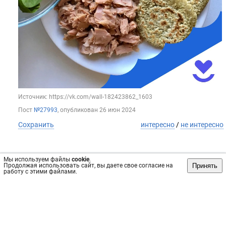
Источник: https://vk.com/wall-182423862_1603
Пост
№27993
, опубликован
26 июн 2024
Сохранить
интересно
/
не интересно
Мы используем файлы
cookie
.
Принять
Продолжая использовать сайт, вы даете свое согласие на
Приморско-ахтарская ЦРБ
работу с этими файлами.
🚶‍♂🚶‍♂🚶‍♂Ходьба и медитация: секреты здоровья🚶‍♀🚶‍♀🚶‍♀
✅✅✅ Хотите сохранить молодость и здоровье без излишнего
труда?