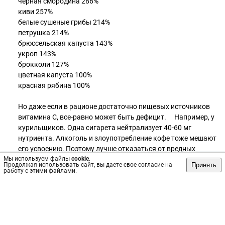
черная смородина 286%
киви 257%
белые сушеные грибы 214%
петрушка 214%
брюссельская капуста 143%
укроп 143%
брокколи 127%
цветная капуста 100%
красная рябина 100% ⠀
Но даже если в рационе достаточно пищевых источников
витамина С, все-равно может быть дефицит. ⠀ Например, у
курильщиков. Одна сигарета нейтрализует 40-60 мг
нутриента. Алкоголь и злоупотребление кофе тоже мешают
его усвоению. Поэтому лучше отказаться от вредных
Мы используем файлы
привычек. ⠀
cookie
.
Принять
Продолжая использовать сайт, вы даете свое согласие на
работу с этими файлами.
Какие еще секреты помогут получить максимум витамина С
с едой ⠀
Витамин С разрушается при тепловой обработке, в
присутствии кислорода, меди, железа, магния (они могут
содержаться в воде или посуде). Чтобы свести к минимуму