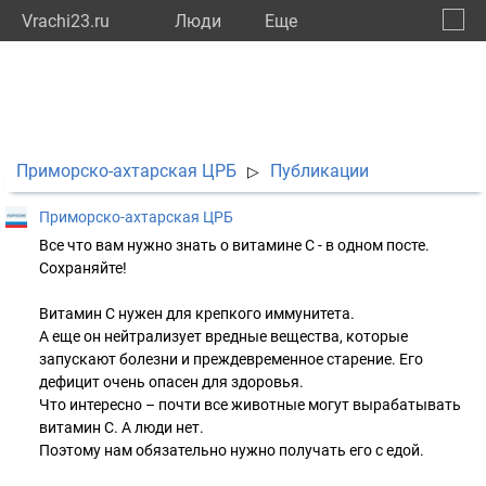
Vrachi23.ru
Люди
Eще
🔔
Красн
🔍
Приморско-ахтарская ЦРБ
Публикации
▷
Приморско-ахтарская ЦРБ
Все что вам нужно знать о витамине С - в одном посте.
Сохраняйте! ⠀
Витамин С нужен для крепкого иммунитета.
А еще он нейтрализует вредные вещества, которые
запускают болезни и преждевременное старение. Его
дефицит очень опасен для здоровья. ⠀
Что интересно – почти все животные могут вырабатывать
витамин C. А люди нет.
Поэтому нам обязательно нужно получать его с едой. ⠀