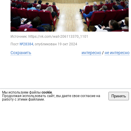
Источник: https://vk.com/wall-206113370_1101
Пост
№28384
, опубликован
19 окт 2024
Сохранить
интересно
/
не интересно
Мы используем файлы
cookie
.
Принять
Продолжая использовать сайт, вы даете свое согласие на
работу с этими файлами.