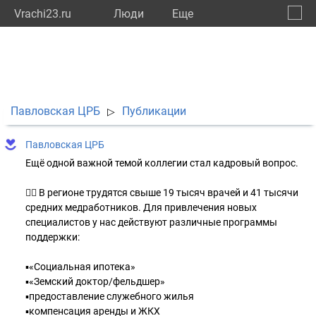
Vrachi23.ru
Люди
Eще
🔔
Красн
🔍
Павловская ЦРБ
Публикации
▷
Павловская ЦРБ
Ещё одной важной темой коллегии стал кадровый вопрос.
👨‍⚕️ В регионе трудятся свыше 19 тысяч врачей и 41 тысячи
средних медработников. Для привлечения новых
специалистов у нас действуют различные программы
поддержки:
▪️«Социальная ипотека»
▪️«Земский доктор/фельдшер»
▪️предоставление служебного жилья
▪️компенсация аренды и ЖКХ