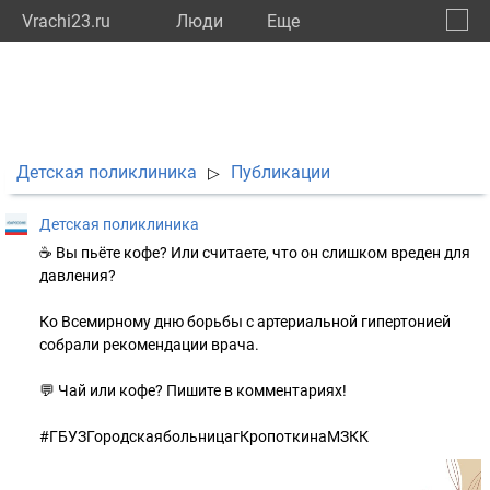
Vrachi23.ru
Люди
Eще
🔔
Красн
🔍
Детская поликлиника
Публикации
▷
Детская поликлиника
☕ Вы пьёте кофе? Или считаете, что он слишком вреден для
давления?
Ко Всемирному дню борьбы с артериальной гипертонией
собрали рекомендации врача.
💬 Чай или кофе? Пишите в комментариях!
#ГБУЗГородскаябольницагКропоткинаМЗКК