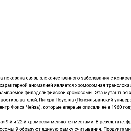
 показана связь злокачественного заболевания с конкре
 характерной аномалией является хромосомная транслокац
азываемой филадельфийской хромосомы. Эта мутантная х
рвооткрывателей, Питера Ноуелла (
Пенсильванский универ
ентр Фокса Чейза
), которые впервые описали её в 1960 год
тки
9-й
и
22-й
хромосом
меняются местами. В результате, ф
мосомы 9 образуют единую
рамку считывания
. Продуктами