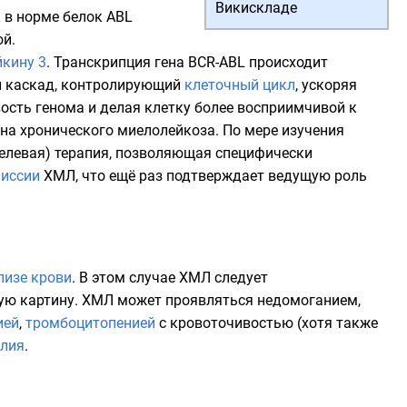
Викискладе
к в норме белок ABL
ой.
йкину 3
. Транскрипция гена BCR-ABL происходит
 каскад
, контролирующий
клеточный цикл
, ускоряя
вость
генома
и делая клетку более восприимчивой к
а хронического миелолейкоза. По мере изучения
целевая) терапия, позволяющая специфически
иссии
ХМЛ, что ещё раз подтверждает ведущую роль
лизе крови
. В этом случае ХМЛ следует
жую картину. ХМЛ может проявляться недомоганием,
ией
,
тромбоцитопенией
с кровоточивостью (хотя также
алия
.