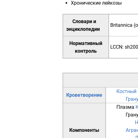
Хронические лейкозы
Словари и
Britannica (
энциклопедии
Нормативный
LCCN
:
sh20
контроль
Костный 
Кроветворение
Гран
Плазма
Гран
Н
Компоненты
Агра