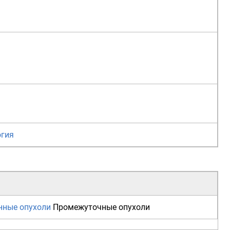
огия
нные опухоли
Промежуточные опухоли