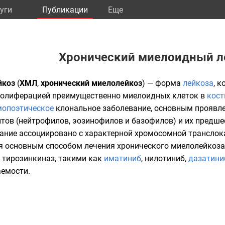
уги
Публикации
Eще
Хронический миелоидный л
йкоз
(
ХМЛ
,
хронический миелолейкоз
) — форма
лейкоза
, 
ролиферацией
преимущественно миелоидных клеток в
кост
мопоэтическое
клональное заболевание, основным проявле
итов
(
нейтрофилов
,
эозинофилов
и
базофилов
) и их предш
ание ассоциировано с характерной хромосомной
транслок
мя основным способом лечения хронического миелолейкоз
тирозинкиназ
, такими как
иматиниб
,
нилотиниб
,
дазатини
емости.