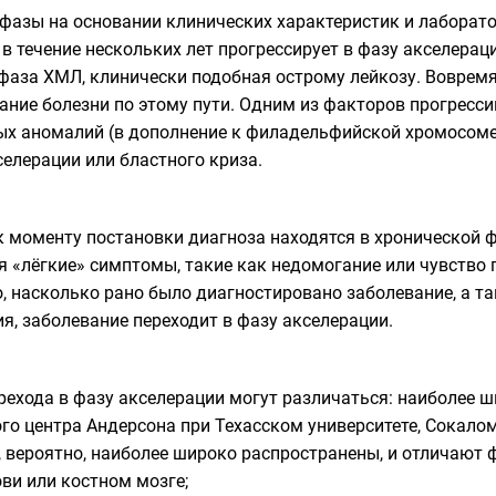
фазы на основании клинических характеристик и лаборат
 в течение нескольких лет прогрессирует в фазу акселерац
 фаза ХМЛ, клинически подобная
острому лейкозу
. Воврем
ние болезни по этому пути. Одним из факторов прогресси
х аномалий (в дополнение к филадельфийской хромосоме
селерации или бластного криза.
к моменту постановки диагноза находятся в хронической ф
я «лёгкие» симптомы, такие как недомогание или чувство
о, насколько рано было диагностировано заболевание, а та
я, заболевание переходит в фазу акселерации.
рехода в фазу акселерации могут различаться: наиболее 
о центра Андерсона при Техасском университете, Сокалом
З, вероятно, наиболее широко распространены, и отличают
ви или костном мозге;