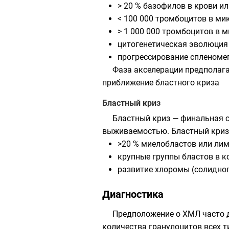
> 20 % базофилов в крови ил
< 100 000 тромбоцитов в мик
> 1 000 000 тромбоцитов в м
цитогенетическая эволюция
прогрессирование спленомег
Фаза акселерации предполага
приближение бластного криза
Бластный криз
Бластный криз — финальная с
выживаемостью. Бластный криз 
>20 % миелобластов или лим
крупные группы бластов в к
развитие
хлоромы
(солидног
Диагностика
Предположение о ХМЛ часто 
количества
гранулоцитов
всех т