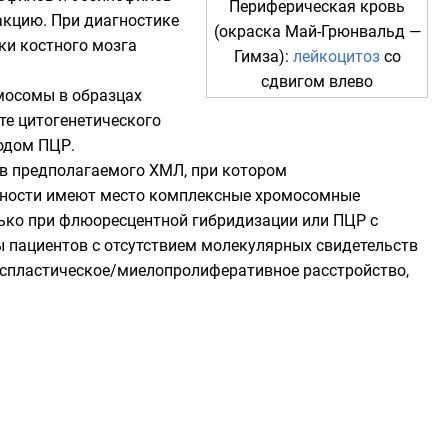
Периферическая кровь
акцию. При диагностике
(окраска Май-Грюнвальд —
ки костного мозга
Гимза):
лейкоцитоз
со
сдвигом влево
мосомы в образцах
ате
цитогенетического
тодом
ПЦР
.
в предполагаемого ХМЛ, при котором
льности имеют место комплексные хромосомные
лько при флюоресцентной гибридизации или
ПЦР с
ы пациентов с отсутствием молекулярных свидетельств
испластическое/миелопролиферативное расстройство,