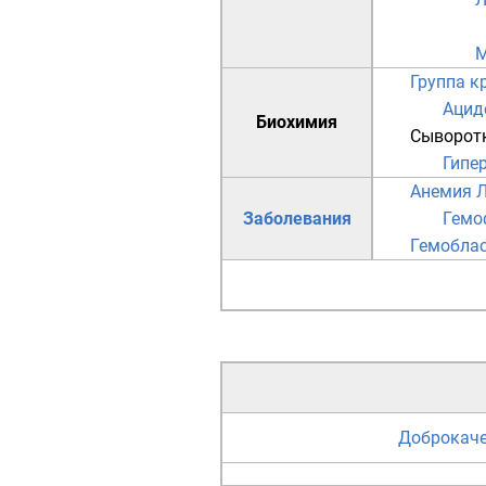
М
Группа к
Ацид
Биохимия
Сыворот
Гипер
Анемия
Л
Заболевания
Гемо
Гемобла
Доброкаче