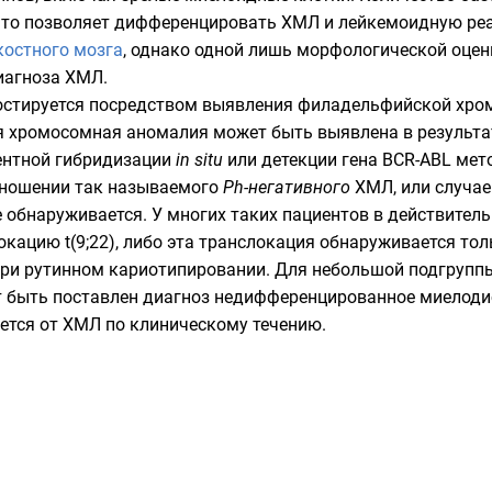
что позволяет дифференцировать ХМЛ и лейкемоидную ре
костного мозга
, однако одной лишь морфологической оцен
иагноза ХМЛ.
ностируется посредством выявления филадельфийской хро
ая хромосомная аномалия может быть выявлена в результ
нтной гибридизации
in situ
или детекции гена BCR-ABL ме
тношении так называемого
Ph-негативного
ХМЛ, или случае
обнаруживается. У многих таких пациентов в действите
кацию t(9;22), либо эта транслокация обнаруживается то
 при рутинном
кариотипировании
. Для небольшой подгрупп
т быть поставлен диагноз недифференцированное миелод
чается от ХМЛ по клиническому течению.