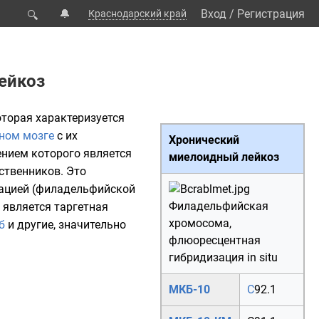
🔔
Вход
/
Регистрация
Краснодарский край
🔍
ейкоз
которая характеризуется
ном мозге
с их
Хронический
нием которого является
миелоидный лейкоз
ественников. Это
ацией
(
филадельфийской
Филадельфийская
а является
таргетная
хромосома
,
б
и другие, значительно
флюоресцентная
гибридизация in situ
МКБ-10
C
92.1