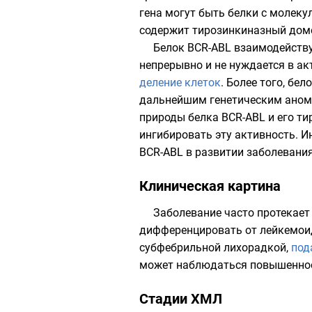
гена могут быть белки с
молеку
содержит
тирозинкиназный
дом
Белок BCR-ABL
взаимодейству
непрерывно и не нуждается в а
деление клеток
. Более того, бе
дальнейшим генетическим анома
природы белка BCR-ABL и его ти
ингибировать
эту активность. И
BCR-ABL в развитии заболевания
Клиническая картина
Заболевание часто протекае
дифференцировать от
лейкемои
субфебрильной лихорадкой
,
под
может наблюдаться повышенное
Стадии ХМЛ