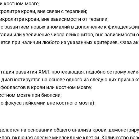
и костном мозге;
ролитре крови, вне связи с терапией;
икролитре крови, вне зависимости от терапии;
 с развитием новых аномалий в дополнение к филадельфи
алии или увеличение числа лейкоцитов, вне зависимости о
ется при наличии любого из указанных критериев. Фаза а
тадия развития ХМЛ, протекающая, подобно острому лейко
диагностируется на основе одного из следующих признако
фобластов в крови или костном мозге;
остном мозге при биопсии;
о фокуса лейкемии вне костного мозга).
делается на основании общего анализа крови, демонстри
ипов, включая зрелые миелоидные клетки. Количество ба