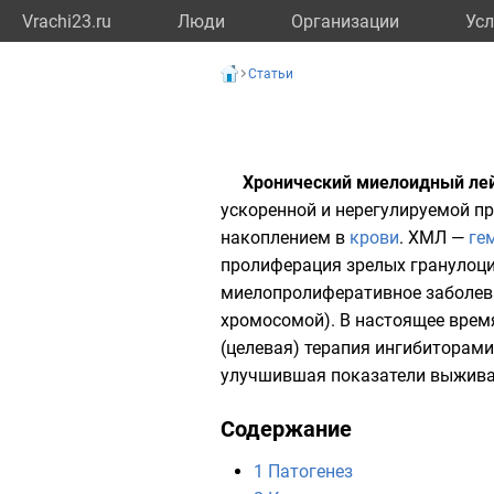
Vrachi23.ru
Люди
Организации
Усл
Статьи
Хронический миелоидный ле
ускоренной и нерегулируемой
п
накоплением в
крови
. ХМЛ —
ге
пролиферация зрелых
гранулоц
миелопролиферативное заболев
хромосомой
). В настоящее вре
(целевая) терапия
ингибиторами
улучшившая показатели выжива
Содержание
1
Патогенез