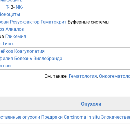
T-
B-
NK-
оноциты
рови
Резус-фактор
Гематокрит
Буферные системы
оз
Алкалоз
ка
Гликемия
-
Гипо-
ейкоз
Коагулопатия
филия
Болезнь Виллебранда
стозы
См. также:
Гематология
,
Онкогематол
Опухоли
ственные опухоли
Предраки
Carcinoma in situ
Злокачестве