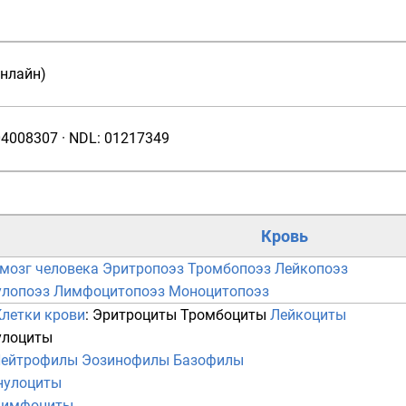
онлайн)
04008307
·
NDL
:
01217349
Кровь
мозг человека
Эритропоэз
Тромбопоэз
Лейкопоэз
улопоэз
Лимфоцитопоэз
Моноцитопоэз
Клетки крови
:
Эритроциты
Тромбоциты
Лейкоциты
улоциты
ейтрофилы
Эозинофилы
Базофилы
нулоциты
Лимфоциты