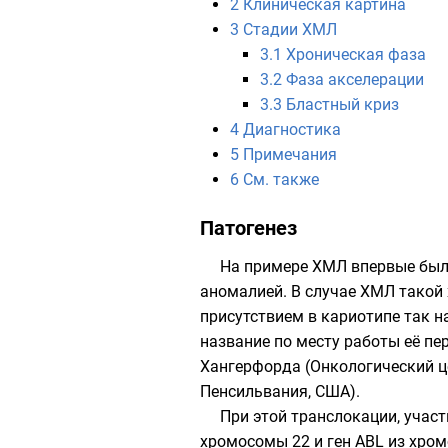
2
Клиническая картина
3
Стадии ХМЛ
3.1
Хроническая фаза
3.2
Фаза акселерации
3.3
Бластный криз
4
Диагностика
5
Примечания
6
См. также
Патогенез
На примере ХМЛ впервые была
аномалией. В случае ХМЛ такой
присутствием в
кариотипе
так н
название по месту работы её пе
Хангерфорда (
Онкологический ц
Пенсильвания
,
США
).
При этой транслокации, учас
хромосомы 22 и ген ABL из хро