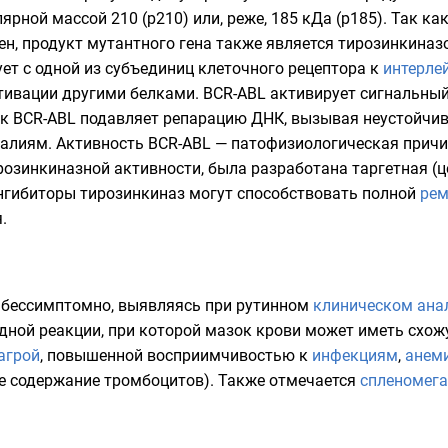
лярной массой
210 (p210) или, реже, 185
кДа
(p185). Так ка
ен
, продукт мутантного гена также является тирозинкиназ
ет с одной из субъединиц клеточного рецептора к
интерле
ктивации другими белками. BCR-ABL активирует
сигнальный
лок BCR-ABL подавляет
репарацию ДНК
, вызывая неустойчи
лиям. Активность BCR-ABL — патофизиологическая причин
розинкиназной активности, была разработана таргетная (
нгибиторы тирозинкиназ могут способствовать полной
рем
.
т бессимптомно, выявляясь при рутинном
клиническом ана
дной реакции
, при которой мазок крови может иметь схо
агрой
, повышенной восприимчивостью к
инфекциям
,
анем
 содержание тромбоцитов). Также отмечается
спленомег