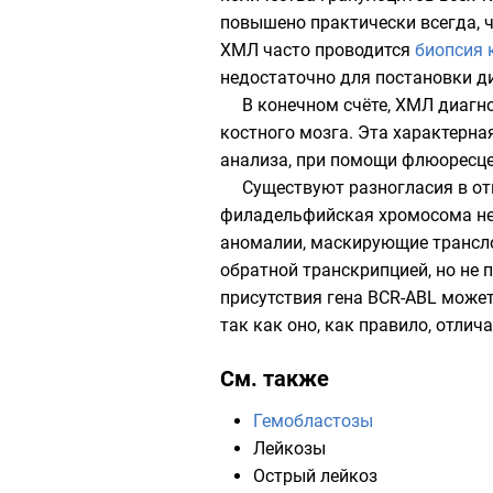
повышено практически всегда, 
ХМЛ часто проводится
биопсия 
недостаточно для постановки д
В конечном счёте, ХМЛ диаг
костного мозга. Эта характерн
анализа
, при помощи
флюоресце
Существуют разногласия в о
филадельфийская хромосома не 
аномалии, маскирующие трансло
обратной транскрипцией
, но не
присутствия гена BCR-ABL може
так как оно, как правило, отли
См. также
Гемобластозы
Лейкозы
Острый лейкоз