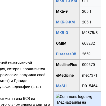
МКБ-10-КМ
C91.1
МКБ-9
205.1
МКБ-9-КМ
205.1
МКБ-О
M
9875/3
OMIM
608232
DiseasesDB
2659
тной генетической
MedlinePlus
000570
ия, которая проявляется
ромосома получила своё
eMedicine
med/371
ситет
) и Дэвида
MeSH
D015464
у в
Филадельфии
(штат
рагмент гена BCR из
Медиафайлы на
 этого аномального слитого