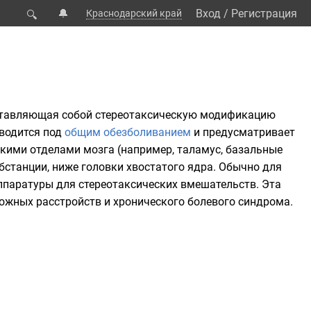
🔔
Вход
/
Регистрация
Краснодарский край
🔍
ставляющая собой стереотаксическую модификацию
водится под
общим обезболиванием
и предусматривает
кими отделами мозга (например, таламус, базальные
бстанции, ниже головки хвостатого ядра. Обычно для
аппаратуры для
стереотаксических
вмешательств. Эта
ожных расстройств
и хронического болевого синдрома.