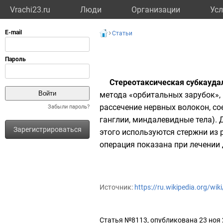
Vrachi23.ru
Люди
Организации
Усл
Статьи
Стереотаксическая субкауда
метода «орбитальных зарубок»,
рассечение нервных волокон, с
Забыли пароль?
ганглии, миндалевидные тела). 
Зарегистрироваться
этого используются стержни из
операция показана при лечении
Источник:
https://ru.wikipedia.org/wi
Статья №8113, опубликована 23 ноя