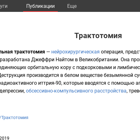
уги
Публикации
Eще
Трактотомия
льная трактотомия
—
нейрохирургическая
операция, пред
 разработана Джеффри Найтом в Великобритании. Она про
оединяющих орбитальную кору с подкорковыми и лимбичес
Деструкция производится в белом веществе безымянной су
 радиоактивного иттрия-90, которые вводятся с помощью 
депрессии
,
обсессивно-компульсивного расстройства
,
трев
ki/Трактотомия
 2019